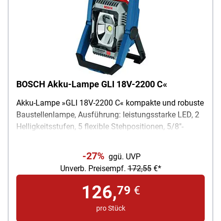
BOSCH Akku-Lampe GLI 18V-2200 C«
Akku-Lampe »GLI 18V-2200 C« kompakte und robuste
Baustellenlampe, Ausführung: leistungsstarke LED, 2
Helligkeitsstufen, 5 flexible Stehpositionen, 5/8"-
Stativgewinde, bequeme Bedienung per Smartphone,
staubdicht und spritzwassergeschützt,
-27%
ggü. UVP
Akkuspannung: 14,4-18 V, Lichtstrom: 2200 Lumen,
Unverb. Preisempf.
172,55
€*
max. Akkulaufzeit: 100 min/Ah (18 V), Gewicht (ohne
Akku): 1,9 kg, Lieferung ohne Akku
126,
79
€
pro Stück