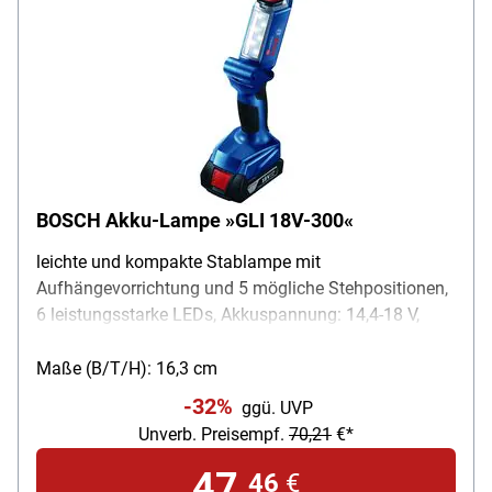
BOSCH Akku-Lampe »GLI 18V-300«
leichte und kompakte Stablampe mit
Aufhängevorrichtung und 5 mögliche Stehpositionen,
6 leistungsstarke LEDs, Akkuspannung: 14,4-18 V,
Lichtstrom: 300 Lumen, max. Akkulaufzeit: 300
min/Ah (18 V), Maße (B/T/H): 116/78/163 mm,
Maße (B/T/H): 16,3 cm
Gewicht (ohne Akku): 0,6 kg, Lieferung ohne Akku
-32%
ggü. UVP
Unverb. Preisempf.
70,21
€*
47,
46
€