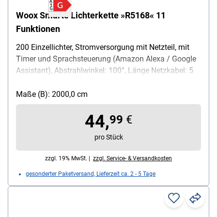
Woox Smarte Lichterkette »R5168« 11
Funktionen
200 Einzellichter, Stromversorgung mit Netzteil, mit
Timer und Sprachsteuerung (Amazon Alexa / Google
Assistant), Abstrahlwinkel: 100°, Länge Netzkabel: 5
m, Schutzart: IP44, Ausführung Leuchtmittel: LED-
Leuchtmittel, Funktionen: Kombination / Wellen /
Maße (B): 2000,0 cm
Funkeln / Blitz / Leuchten / Verblassen /
44,
Zeitschaltuhr (und weitere), Lichtfarbe: weiß -
99
€
warmweiß, Farbtemperatur: 2500 K, Nennlebensdauer:
pro Stück
25.000 Stunden, Nennlichtstromm: 230 lm, gewichtete
Nennleistung: 3,6 W, Ausstrahlungswinkel: 100 °,
zzgl. 19% MwSt. |
zzgl. Service- & Versandkosten
Farbwiedergabeindex: 60 Ra, Lichterkette enthält nicht
gesonderter Paketversand, Lieferzeit ca. 2 - 5 Tage
austauschbare LED-Lampen, Gewicht: 440 g, Farbe:
schwarz, Maße (L): 20 m, Lieferumfang: Lichterkette,
Netzkabel, Netzteil, Handbuch