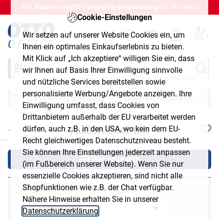
10% Rabatt + GRATIS Versand für Erstbestellung
(ab 49€ netto)
Cookie-Einstellungen
0
Wir setzen auf unserer Website Cookies ein, um
Ihnen ein optimales Einkaufserlebnis zu bieten.
Mit Klick auf „Ich akzeptiere“ willigen Sie ein, dass
Suche
wir Ihnen auf Basis Ihrer Einwilligung sinnvolle
und nützliche Services bereitstellen sowie
personalisierte Werbung/Angebote anzeigen. Ihre
Betriebsausstattung
Leuchten & Lampen
A
Einwilligung umfasst, dass Cookies von
Drittanbietern außerhalb der EU verarbeitet werden
Außenleuchten
dürfen, auch z.B. in den USA, wo kein dem EU-
chließen
Recht gleichwertiges Datenschutzniveau besteht.
Sie können Ihre Einstellungen jederzeit anpassen
Filter anzeigen
(im Fußbereich unserer Website). Wenn Sie nur
essenzielle Cookies akzeptieren, sind nicht alle
1-24 von 73
Shopfunktionen wie z.B. der Chat verfügbar.
Nähere Hinweise erhalten Sie in unserer
Datenschutzerklärung
.