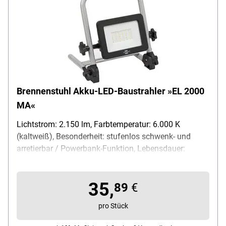
Brennenstuhl Akku-LED-Baustrahler »EL 2000
MA«
Lichtstrom: 2.150 lm, Farbtemperatur: 6.000 K
(kaltweiß), Besonderheit: stufenlos schwenk- und
arretierbar / Powerbank-Funktion, Lebensdauer:
36.000 Std., Stromversorgung: Akku, Spannung: 3,7 V,
Schutzart: spritzwassergeschützt IP54, Material:
35,
Aluminium, Maße (B/T/H): 25,2 / 7,0 / 26,0 cm,
89
€
Gewicht: 1,1 kg, Lieferumfang: 1x Akku-LED-
pro Stück
Baustrahler / 1x USB-Ladekabel