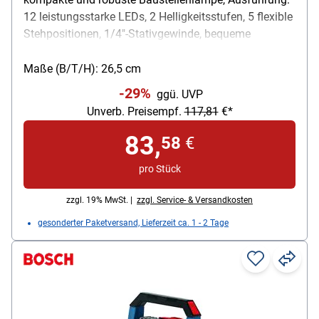
12 leistungsstarke LEDs, 2 Helligkeitsstufen, 5 flexible
Stehpositionen, 1/4"-Stativgewinde, bequeme
Bedienung per Smartphone, staubdicht und
spritzwassergeschützt, Akkuspannung: 14,4-18 V,
Maße (B/T/H): 26,5 cm
Lichtstrom: 1200 Lumen, max. Akkulaufzeit: 130
-29%
ggü. UVP
min/Ah (18 V), Maße (B/T/H): 260/143/265 mm,
Unverb. Preisempf.
117,81
€*
Gewicht (ohne Akku): 1,4 kg, Lieferung ohne Akku
83,
58
€
pro Stück
zzgl. 19% MwSt. |
zzgl. Service- & Versandkosten
gesonderter Paketversand, Lieferzeit ca. 1 - 2 Tage