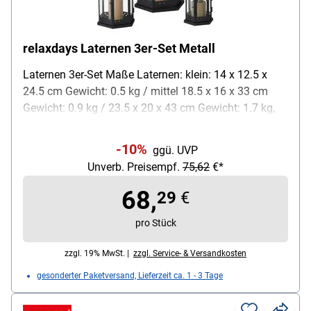
relaxdays Laternen 3er-Set Metall
Laternen 3er-Set Maße Laternen: klein: 14 x 12.5 x
24.5 cm Gewicht: 0.5 kg / mittel 18.5 x 16 x 33 cm
Gewicht: 0.9 kg / 23.5 x 20 x 43 cm Gewicht: 1.7 kg,
mit Ring zum Tragen oder Aufhängen,
Gesamtgewicht: ca. 3.1 kg, Material: Metall / Glas,
-10%
ggü. UVP
Farbe: Schwarz, Lieferumfang: 3 Laternen
Unverb. Preisempf.
75,62
€*
68,
29
€
pro Stück
zzgl. 19% MwSt. |
zzgl. Service- & Versandkosten
gesonderter Paketversand, Lieferzeit ca. 1 - 3 Tage