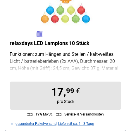
relaxdays LED Lampions 10 Stück
Funktionen: zum Hängen und Stellen / kalt-weißes
Licht / batteriebetrieben (2x AAA), Durchmesser: 20
cm, Höhe (mit Griff): 24,5 cm, Gewicht: 37 g, Material:
Papier / Kunststoff, Lieferumfang: 10 LED Lampion /
ohne Batterien
17,
99
€
pro Stück
zzgl. 19% MwSt. |
zzgl. Service- & Versandkosten
gesonderter Paketversand, Lieferzeit ca. 1 - 3 Tage