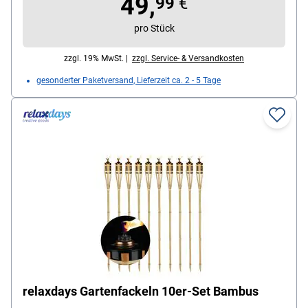
49,
99
€
Nennlebensdauer: 25.000 Stunden, Nennlichtstromm:
pro Stück
270 lm, gewichtete Nennleistung: 4 W,
Ausstrahlungswinkel: 100 °, Farbwiedergabeindex: 60
zzgl. 19% MwSt. |
zzgl. Service- & Versandkosten
Ra, Lichterkette enthält nicht austauschbare LED-
gesonderter Paketversand, Lieferzeit ca. 2 - 5 Tage
Lampen, Gewicht: 765 g, Farbe: schwarz, Maße (L): 40
m, Lieferumfang: Lichterkette, Netzkabel, Netzteil,
Handbuch
relaxdays Gartenfackeln 10er-Set Bambus