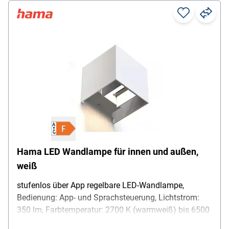
Hama LED Wandlampe für innen und außen,
weiß
stufenlos über App regelbare LED-Wandlampe,
Bedienung: App- und Sprachsteuerung, Lichtstrom:
350 lm, Farbtemperatur: 2700 K (warmweiß) bis 6500
K (tageslichtweiß), Farbwiedergabeindex RA (min.):