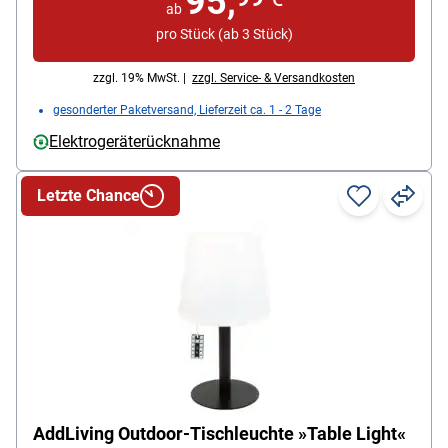
95,
ab
IP65, Lichtfarbe: tageslichtweiß, Besonderheiten:
pro Stück (ab 3 Stück)
kompatibel mit allen Makita 14,4 V /18 V / 40 V Akkus
/ dimmbar / Tiefentladeschutz, Lieferumfang:
zzgl. 19% MwSt. |
zzgl. Service- & Versandkosten
Baustrahler
gesonderter Paketversand, Lieferzeit ca. 1 - 2 Tage
Elektrogeräterücknahme
Letzte Chance
AddLiving Outdoor-Tischleuchte »Table Light«