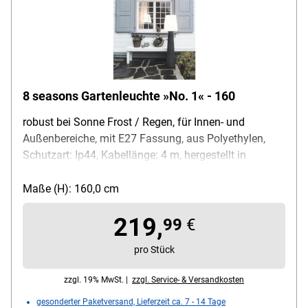
8 seasons Gartenleuchte »No. 1« - 160
robust bei Sonne Frost / Regen, für Innen- und
Außenbereiche, mit E27 Fassung, aus Polyethylen,
Schutzart: Ip44, Kabellänge: 4 m, hergestellt in
Deutschland, Gewicht: 5,5 kg, Farbe: anthrazit / weiß,
Höhe: 160 cm, Lieferumfang: Gartenleuchte,
Maße (H): 160,0 cm
Leuchtmittel
219,
99
€
pro Stück
zzgl. 19% MwSt. |
zzgl. Service- & Versandkosten
gesonderter Paketversand, Lieferzeit ca. 7 - 14 Tage