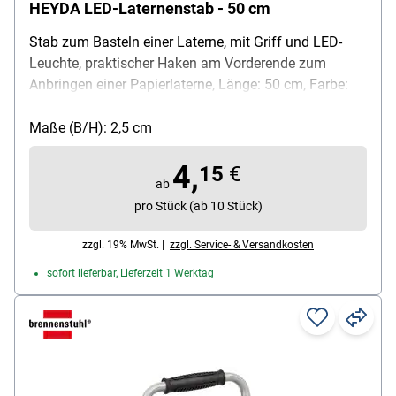
HEYDA LED-Laternenstab - 50 cm
Stab zum Basteln einer Laterne, mit Griff und LED-
Leuchte, praktischer Haken am Vorderende zum
Anbringen einer Papierlaterne, Länge: 50 cm, Farbe:
gelb / rot, Material: Kunststoff, Stromversorgung: 2x
AA-Batterien, Lieferumfang: 1 Laternenstab inkl.
Maße (B/H): 2,5 cm
Batterie
4,
15
€
ab
pro Stück (ab 10 Stück)
zzgl. 19% MwSt. |
zzgl. Service- & Versandkosten
sofort lieferbar, Lieferzeit 1 Werktag