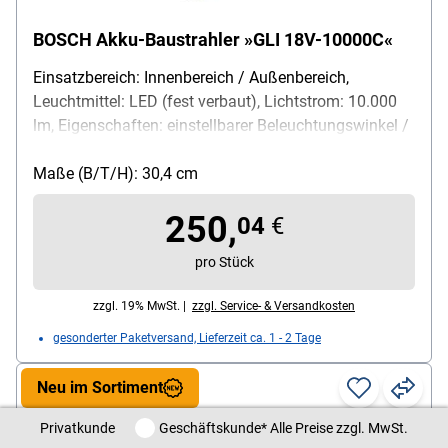
BOSCH Akku-Baustrahler »GLI 18V-10000C«
Einsatzbereich: Innenbereich / Außenbereich,
Leuchtmittel: LED (fest verbaut), Lichtstrom: 10.000
lm, Eigenschaften: einstellbarer Beleuchtungswinkel /
gummierte Standfläche / Tragegriff / massiver
Metallkörper / stoßdämpfender Gummirahmen / über
Maße (B/T/H): 30,4 cm
Bluetooth steuerbar / kompatibel mit 5/8"-Baustativ /
250,
dimmbar / Helligkeit einstellbar (3 Stufen),
04
€
Stromversorgung: Akku, Spannung: 18 V, max.
pro Stück
Betriebszeit: 12,5 min / Ah, Farbe: blau / schwarz,
Lieferumfang: Strahler / eingebautes LED-
zzgl. 19% MwSt. |
zzgl. Service- & Versandkosten
Leuchtmittel / ohne Akku und Ladegerät
gesonderter Paketversand, Lieferzeit ca. 1 - 2 Tage
Neu im Sortiment
Privatkunde / Geschäftskunde
Privatkunde
Geschäftskunde
* Alle Preise zzgl. MwSt.