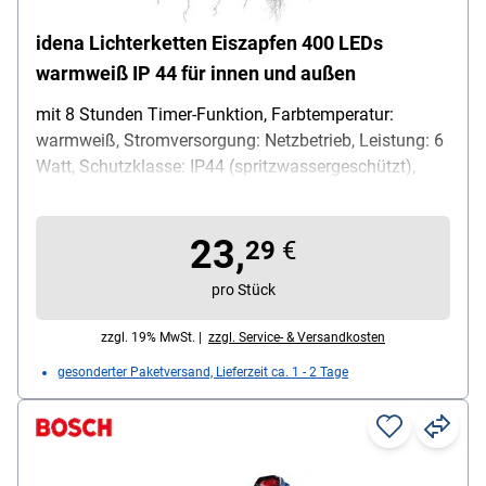
idena Lichterketten Eiszapfen 400 LEDs
warmweiß IP 44 für innen und außen
mit 8 Stunden Timer-Funktion, Farbtemperatur:
warmweiß, Stromversorgung: Netzbetrieb, Leistung: 6
Watt, Schutzklasse: IP44 (spritzwassergeschützt),
Länge: 10,3 m, Breite: 70 cm, Lieferumfang: 1 Karton
mit 1 400er-Lichterkette / 1 Transformator
23,
29
€
pro Stück
zzgl. 19% MwSt. |
zzgl. Service- & Versandkosten
gesonderter Paketversand, Lieferzeit ca. 1 - 2 Tage