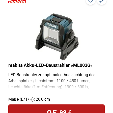
makita Akku-LED-Baustrahler »ML003G«
LED-Baustrahler zur optimalen Ausleuchtung des
Arbeitsplatzes, Lichtstrom: 1100 / 450 Lumen,
Leuchtstärke (1 m Entfernung): 1900 / 800 lx,
Ausführung: 20 fest verbauten LEDs mit je 0,6 W,
Laufzeit 40V max. / 4,0 Ah: 10 / 22 Stunden,
Maße (B/T/H): 28,0 cm
Vertikaler Winkelbereich: 240 º, Maße (B/T/H): 298 x
249 x 280 mm, Eigenschaften: dimmbar / Schutzart
99
€