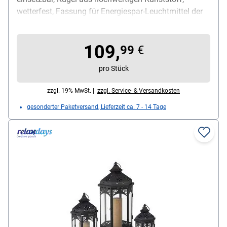
wetterfest, Fassung für Energiespar-Leuchtmittel der
Fassung: E27 (NICHT im Lieferumfang enthalten),
Kabellänge: 2,5 m, Material: aus widerstandsfähigem
109,
Polyethylen, Gewicht: ca. 800 g, Farbe: weiß, Maße:
99
€
ca. Ø50 cm
pro Stück
zzgl. 19% MwSt. |
zzgl. Service- & Versandkosten
gesonderter Paketversand, Lieferzeit ca. 7 - 14 Tage