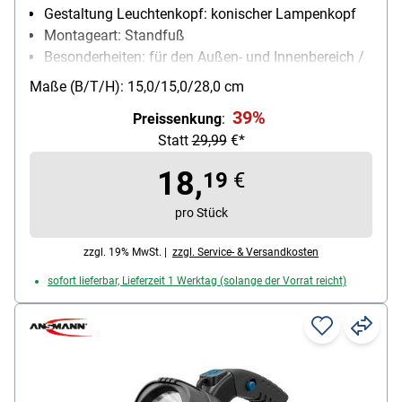
Gestaltung Leuchtenkopf: konischer Lampenkopf
Montageart: Standfuß
Besonderheiten: für den Außen- und Innenbereich /
stufenloser Farbwechsel / dimmbar (2-stufig) /
Maße (B/T/H): 15,0/15,0/28,0 cm
spritzwassergeschützt (IP44) / aufladbar über USB-
39%
Preissenkung
:
C Kabel
Statt
29,99
€*
18,
19
€
pro Stück
zzgl. 19% MwSt. |
zzgl. Service- & Versandkosten
sofort lieferbar, Lieferzeit 1 Werktag (solange der Vorrat reicht)