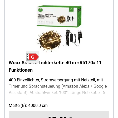
Woox Smarte Lichterkette 40 m »R5170« 11
Funktionen
400 Einzellichter, Stromversorgung mit Netzteil, mit
Timer und Sprachsteuerung (Amazon Alexa / Google
Assistant), Abstrahlwinkel: 100°, Länge Netzkabel: 5
m, Schutzart: IP44, Ausführung Leuchtmittel: LED-
Leuchtmittel, Funktionen: Kombination / Wellen /
Maße (B): 4000,0 cm
Funkeln / Blitz / Leuchten / Verblassen (und weitere),
Lichtfarbe: warmweiß, Farbtemperatur: 2500 K,