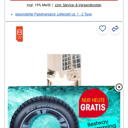
zzgl. 19% MwSt. |
zzgl. Service- & Versandkosten
gesonderter Paketversand, Lieferzeit ca. 1 - 2 Tage
Overlay
Over
8 seasons Weihnachtsbeleuchtung »Shining
Star«