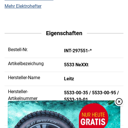
Mehr Elektrohefter
Eigenschaften
Bestell-Nr.
INT-297551-*
Artikelbezeichung
5533 NeXXt
Hersteller-Name
Leitz
Hersteller-
5533-00-35 / 5533-00-95 /
Artikelnummer
5533-10-01
Overlay
Over
Typbezeichnung der
Electric e2
Heftklammern