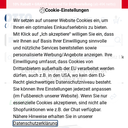
10% Rabatt + GRATIS Versand für Erstbestellung
(ab 49€ netto)
Cookie-Einstellungen
0
Wir setzen auf unserer Website Cookies ein, um
Ihnen ein optimales Einkaufserlebnis zu bieten.
Mit Klick auf „Ich akzeptiere“ willigen Sie ein, dass
Suche
wir Ihnen auf Basis Ihrer Einwilligung sinnvolle
und nützliche Services bereitstellen sowie
personalisierte Werbung/Angebote anzeigen. Ihre
Ordnen
Heften
Elektrohefter
Leitz Ele
Einwilligung umfasst, dass Cookies von
Drittanbietern außerhalb der EU verarbeitet werden
Leitz Elektrisches Heftgerät
dürfen, auch z.B. in den USA, wo kein dem EU-
»5533 NeXXt«
Recht gleichwertiges Datenschutzniveau besteht.
Sie können Ihre Einstellungen jederzeit anpassen
(im Fußbereich unserer Website). Wenn Sie nur
essenzielle Cookies akzeptieren, sind nicht alle
Shopfunktionen wie z.B. der Chat verfügbar.
Nähere Hinweise erhalten Sie in unserer
Datenschutzerklärung
.