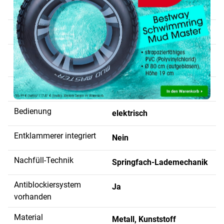
Heftungsart
geschlossene Heftung
Heftleistung
20 Blatt (80 g/m²)
Heftklammern-
150 Stück
Fassungsvermögen
max. Zuführungstiefe
20 mm
Bedienung
elektrisch
Entklammerer integriert
Nein
Nachfüll-Technik
Springfach-Lademechanik
Antiblockiersystem
Ja
vorhanden
Material
Metall, Kunststoff