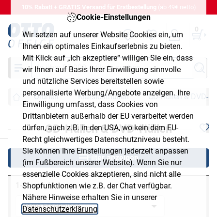
10% Rabatt + GRATIS Versand für Erstbestellung
(ab 49€ netto)
Cookie-Einstellungen
0
Wir setzen auf unserer Website Cookies ein, um
Ihnen ein optimales Einkaufserlebnis zu bieten.
Mit Klick auf „Ich akzeptiere“ willigen Sie ein, dass
Suche
wir Ihnen auf Basis Ihrer Einwilligung sinnvolle
und nützliche Services bereitstellen sowie
personalisierte Werbung/Angebote anzeigen. Ihre
Ordnen
Klarsichthüllen
CD-Hüllen & DVD-Hü
Einwilligung umfasst, dass Cookies von
Drittanbietern außerhalb der EU verarbeitet werden
CD-Hüllen & DVD-Hüllen
dürfen, auch z.B. in den USA, wo kein dem EU-
chließen
Recht gleichwertiges Datenschutzniveau besteht.
Sie können Ihre Einstellungen jederzeit anpassen
Filter anzeigen
(im Fußbereich unserer Website). Wenn Sie nur
essenzielle Cookies akzeptieren, sind nicht alle
1-11 von 11
Shopfunktionen wie z.B. der Chat verfügbar.
Nähere Hinweise erhalten Sie in unserer
Datenschutzerklärung
.