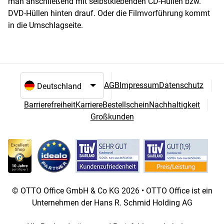
man anschließend mit selbstklebenden CD-Hüllen bzw.
DVD-Hüllen hinten drauf. Oder die Filmvorführung kommt
in die Umschlagseite.
AGB
Impressum
Datenschutz
Sprach- und Landesauswahl
Barrierefreiheit
Karriere
Bestellschein
Nachhaltigkeit
Großkunden
© OTTO Office GmbH & Co KG 2026 • OTTO Office ist ein
Unternehmen der Hans R. Schmid Holding AG