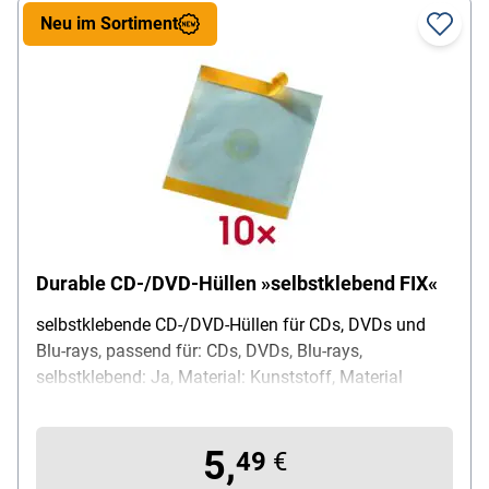
Neu im Sortiment
Durable CD-/DVD-Hüllen »selbstklebend FIX«
selbstklebende CD-/DVD-Hüllen für CDs, DVDs und
Blu-rays, passend für: CDs, DVDs, Blu-rays,
selbstklebend: Ja, Material: Kunststoff, Material
innen: Vlieseinlage, Farbe: transparent, weiß, Maße
(B/T/H): 12,6 / 0,1 / 14,0 cm, Lieferumfang: 1 Pack =
5,
10 Stück
49
€