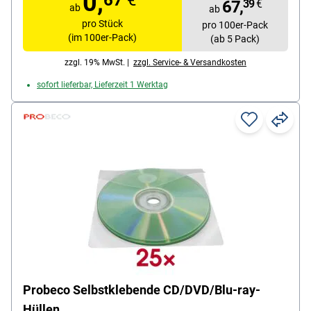
0,
67
€
67,
39
€
ab
ab
pro Stück
pro 100er-Pack
(im 100er-Pack)
(ab 5 Pack)
zzgl. 19% MwSt. |
zzgl. Service- & Versandkosten
sofort lieferbar, Lieferzeit 1 Werktag
Probeco Selbstklebende CD/DVD/Blu-ray-
Hüllen