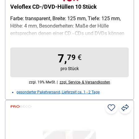
Veloflex CD-/DVD-Hüllen 10 Stück
Farbe: transparent, Breite: 125 mm, Tiefe: 125 mm,
Höhe: 4 mm, Besonderheiten: Maße der Hülle
entsprechen denen einer CD - CDs und DVDs können
äußerst platzsparend verstaut werden / dank
vorgestanzter Lochung können sie schnell in einem
7,
Hefter oder Aktenordner abgelegt werden / aufgrund
79
€
der robusten Kunststoff-Hülle besonders gut für den
pro Stück
sicheren Transport von Datenträgern wie CDs, DVDs
oder Blu-rays geeignet, Werkstoff: Kunststoff,
zzgl. 19% MwSt. |
zzgl. Service- & Versandkosten
Lieferumfang: 10 CD/DVD-Hüllen
gesonderter Paketversand, Lieferzeit ca. 1 - 2 Tage