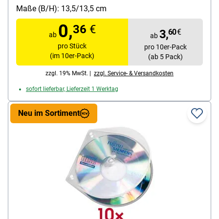
Packungsmenge: 10 Stück
Maße (B/H): 13,5/13,5 cm
0,
36
€
3,
60
€
ab
ab
pro Stück
pro 10er-Pack
(im 10er-Pack)
(ab 5 Pack)
zzgl. 19% MwSt. |
zzgl. Service- & Versandkosten
sofort lieferbar, Lieferzeit 1 Werktag
Neu im Sortiment