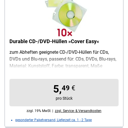
Durable CD-/DVD-Hüllen »Cover Easy«
zum Abheften geeignete CD-/DVD-Hüllen für CDs,
DVDs und Blu-rays, passend für: CDs, DVDs, Blu-rays,
Material: Kunststoff, Farbe: transparent, Maße
(B/T/H): 13,0 / 0,1 / 14,0 cm, Lieferumfang: 1 Pack =
10 Stück
5,
49
€
pro Stück
zzgl. 19% MwSt. |
zzgl. Service- & Versandkosten
gesonderter Paketversand, Lieferzeit ca. 1 - 2 Tage