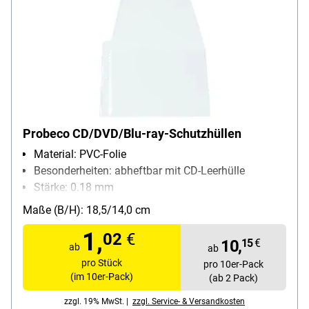
Probeco CD/DVD/Blu-ray-Schutzhüllen
Material: PVC-Folie
Besonderheiten: abheftbar mit CD-Leerhülle
Stärke: 0.18 mm
Packungsmenge: 10 Stück
Maße (B/H): 18,5/14,0 cm
1,
02
€
10,
15
€
ab
ab
pro Stück
pro 10er-Pack
(im 10er-Pack)
(ab 2 Pack)
zzgl. 19% MwSt. |
zzgl. Service- & Versandkosten