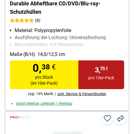
Durable Abheftbare CD/DVD/Blu-ray-
Schutzhüllen
(8)
Material: Polypropylenfolie
Ausführung der Lochung: Universallochung
Besonderheiten: mit Vlieseinlage
Stärke: 0.12 mm
Maße (B/H): 14,0/12,5 cm
Packungsmenge: 10 Stück
0,
38
€
3,
75
€
pro Stück
pro 10er-Pack
(im 10er-Pack)
zzgl. 19% MwSt. |
zzgl. Service- & Versandkosten
sofort lieferbar, Lieferzeit 1 Werktag