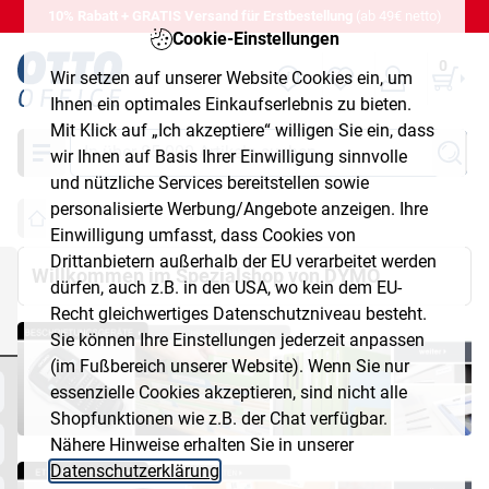
10% Rabatt + GRATIS Versand für Erstbestellung
(ab 49€ netto)
Cookie-Einstellungen
0
Wir setzen auf unserer Website Cookies ein, um
Ihnen ein optimales Einkaufserlebnis zu bieten.
Mit Klick auf „Ich akzeptiere“ willigen Sie ein, dass
Suche
wir Ihnen auf Basis Ihrer Einwilligung sinnvolle
und nützliche Services bereitstellen sowie
personalisierte Werbung/Angebote anzeigen. Ihre
Einwilligung umfasst, dass Cookies von
Drittanbietern außerhalb der EU verarbeitet werden
Willkommen im Spezialshop von DYMO
dürfen, auch z.B. in den USA, wo kein dem EU-
Recht gleichwertiges Datenschutzniveau besteht.
Sie können Ihre Einstellungen jederzeit anpassen
(im Fußbereich unserer Website). Wenn Sie nur
essenzielle Cookies akzeptieren, sind nicht alle
Shopfunktionen wie z.B. der Chat verfügbar.
Nähere Hinweise erhalten Sie in unserer
Datenschutzerklärung
.