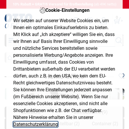
10% Rabatt + GRATIS Versand für Erstbestellung
(ab 49€ netto)
Cookie-Einstellungen
0
Wir setzen auf unserer Website Cookies ein, um
Ihnen ein optimales Einkaufserlebnis zu bieten.
Mit Klick auf „Ich akzeptiere“ willigen Sie ein, dass
Suche
wir Ihnen auf Basis Ihrer Einwilligung sinnvolle
und nützliche Services bereitstellen sowie
personalisierte Werbung/Angebote anzeigen. Ihre
Möbelprogramme
Home Office
Einwilligung umfasst, dass Cookies von
Drittanbietern außerhalb der EU verarbeitet werden
Home Office
dürfen, auch z.B. in den USA, wo kein dem EU-
Recht gleichwertiges Datenschutzniveau besteht.
Sie können Ihre Einstellungen jederzeit anpassen
(im Fußbereich unserer Website). Wenn Sie nur
essenzielle Cookies akzeptieren, sind nicht alle
Shopfunktionen wie z.B. der Chat verfügbar.
Übersicht
Schreibtische (9)
Nähere Hinweise erhalten Sie in unserer
Schreibtische höhenverstellbar (2)
Container (2)
Datenschutzerklärung
.