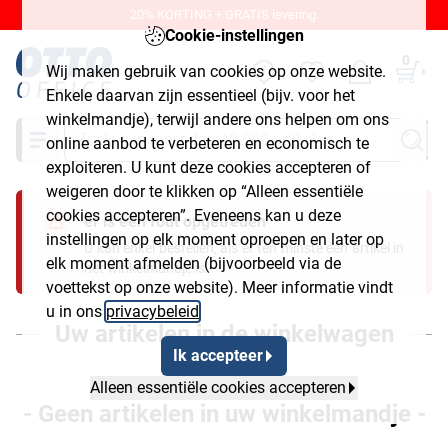
20% KORTING + GRATIS levering.
Cookie-instellingen
0
Wij maken gebruik van cookies op onze website.
Enkele daarvan zijn essentieel (bijv. voor het
winkelmandje), terwijl andere ons helpen om ons
Zoeken
online aanbod te verbeteren en economisch te
exploiteren. U kunt deze cookies accepteren of
weigeren door te klikken op “Alleen essentiële
cookies accepteren”. Eveneens kan u deze
er is een fout opgetreden
instellingen op elk moment oproepen en later op
U kan enkel bestellen, als er ten minste één artikel in
elk moment afmelden (bijvoorbeeld via de
het winkelmandje is.
voettekst op onze website). Meer informatie vindt
u in ons
privacybeleid
.
Uw artikelen in de winkelwagen
Ik accepteer
Alleen essentiële cookies accepteren
- Geen artikelen in uw winkelmandje -