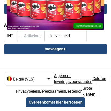
Actiecode toepassen
Artikelen toevoegen
INT
Artikelnummer
-
Hoeveelheid
toevoegen
Algemene
Colofon
leveringsvoorwaarden
Taal- en landselectie
Grote
Privacybeleid
Bereikbaarheid
Bestelbon
klanten
Overeenkomst hier herroepen