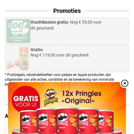
Promoties
Vrachtkosten gratis:
Nog €
59,00
voor
dit geschenk
Gratis:
Nog €
119,00
voor dit geschenk
* Postzegels, verzendetiketten voor pakjes en Apple producten zijn
uitgesloten van alle acties, condities en de berekening van minimale
bestelwaardes.
Overlay
Over
toevoegen
Actiecode invoeren
Actiecode invoeren