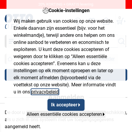
20% KORTING + GRATIS levering.
Cookie-instellingen
0
Wij maken gebruik van cookies op onze website.
Enkele daarvan zijn essentieel (bijv. voor het
winkelmandje), terwijl andere ons helpen om ons
Zoeken
online aanbod te verbeteren en economisch te
exploiteren. U kunt deze cookies accepteren of
weigeren door te klikken op “Alleen essentiële
Teamorder
Creëer een nieuwe teamorder
cookies accepteren”. Eveneens kan u deze
instellingen op elk moment oproepen en later op
Menu weergeven
elk moment afmelden (bijvoorbeeld via de
voettekst op onze website). Meer informatie vindt
u in ons
privacybeleid
.
Aanmelden
luiten
Ik accepteer
De door u opgeroepen functie staat u enkel ter beschikking,
Alleen essentiële cookies accepteren
als u zich in ons systeem met uw toegangsgegevens
aangemeld heeft.