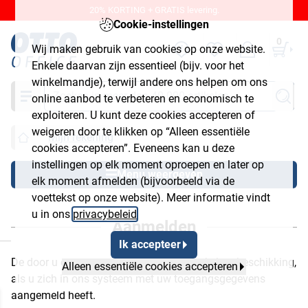
20% KORTING + GRATIS levering.
Cookie-instellingen
0
Wij maken gebruik van cookies op onze website.
Enkele daarvan zijn essentieel (bijv. voor het
winkelmandje), terwijl andere ons helpen om ons
Zoeken
online aanbod te verbeteren en economisch te
exploiteren. U kunt deze cookies accepteren of
weigeren door te klikken op “Alleen essentiële
Mijn rekening
cookies accepteren”. Eveneens kan u deze
instellingen op elk moment oproepen en later op
Menu weergeven
elk moment afmelden (bijvoorbeeld via de
voettekst op onze website). Meer informatie vindt
u in ons
privacybeleid
.
Aanmelden
luiten
Ik accepteer
De door u opgeroepen functie staat u enkel ter beschikking,
Alleen essentiële cookies accepteren
als u zich in ons systeem met uw toegangsgegevens
aangemeld heeft.