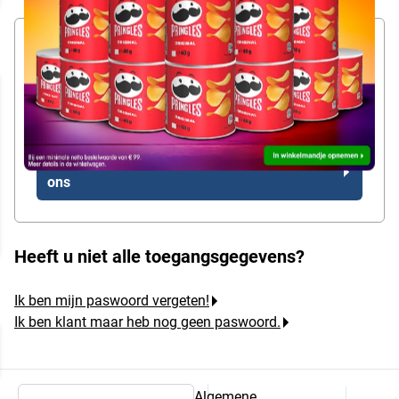
Nieuwe klant
Ik ben nog geen OTTO Office-klant en wil graag
voor de eerste keer bestellen
.
Nieuwe klant? Registreert u zich dan nu bij
ons
Heeft u niet alle toegangsgegevens?
Ik ben mijn paswoord vergeten!
Ik ben klant maar heb nog geen paswoord.
Algemene