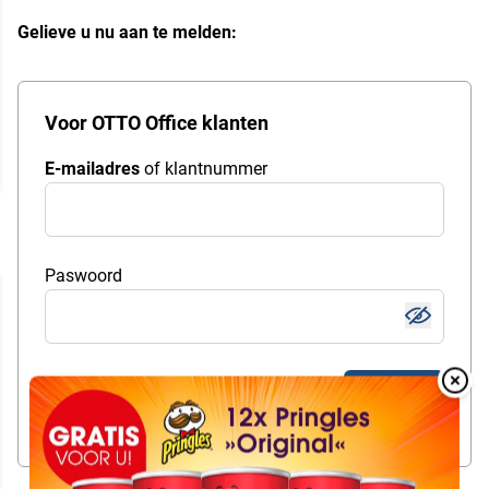
Gelieve u nu aan te melden:
Voor OTTO Office klanten
E-mailadres
of klantnummer
Paswoord
Overlay
gebruiker merken
Openen
Over