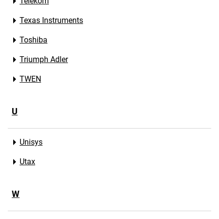
Telekom
Texas Instruments
Toshiba
Triumph Adler
TWEN
U
Unisys
Utax
W