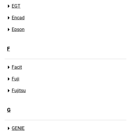
EGT
Encad
Epson
F
Facit
Fuji
Fujitsu
G
GENIE