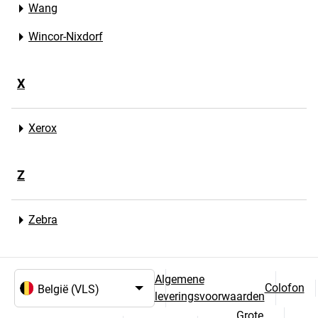
Wang
Wincor-Nixdorf
X
Xerox
Z
Zebra
Algemene
Colofon
leveringsvoorwaarden
Taal- en landselectie
Grote