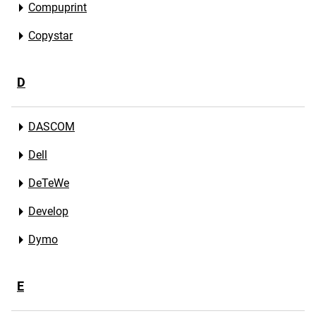
Compuprint
Copystar
D
DASCOM
Dell
DeTeWe
Develop
Dymo
E