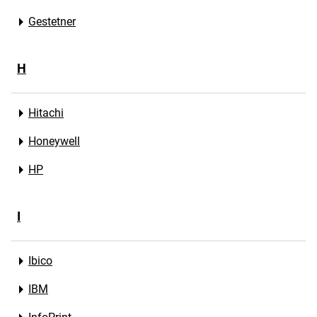
Gestetner
H
Hitachi
Honeywell
HP
I
Ibico
IBM