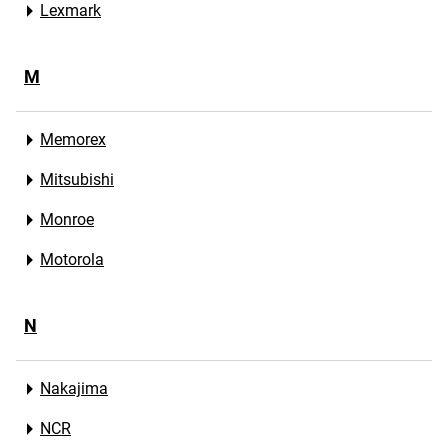
Lexmark
M
Memorex
Mitsubishi
Monroe
Motorola
N
Nakajima
NCR