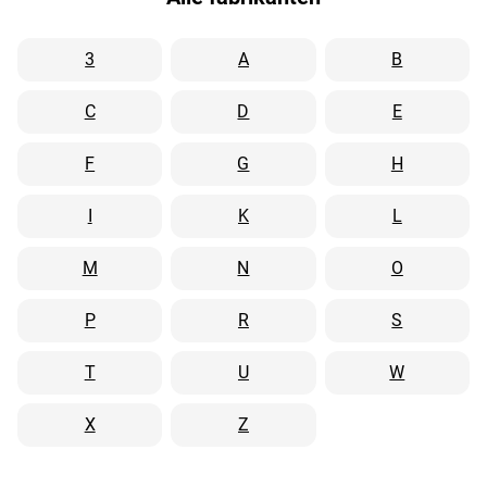
3
A
B
C
D
E
F
G
H
I
K
L
M
N
O
P
R
S
T
U
W
X
Z