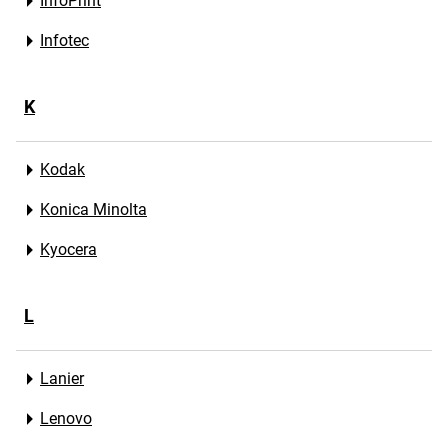
InfoPrint
Infotec
K
Kodak
Konica Minolta
Kyocera
L
Lanier
Lenovo