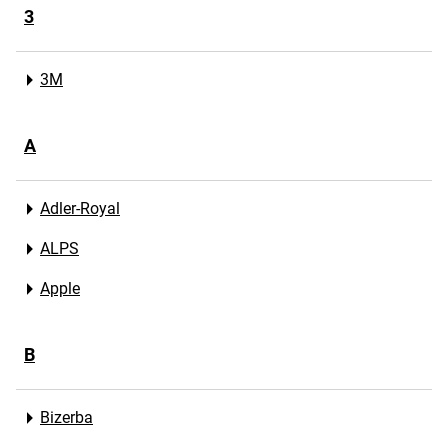
3
3M
A
Adler-Royal
ALPS
Apple
B
Bizerba