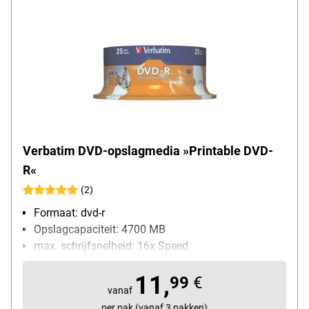
Verbatim DVD-opslagmedia »Printable DVD-
R«
(2)
Formaat: dvd-r
Opslagcapaciteit: 4700 MB
max. schrijfsnelheid: 16x Speed
Bijzonderheden: bedrukbaar
11,
Inhoud per pak: 25 stuk(s)
99
€
vanaf
per pak (vanaf 3 pakken)