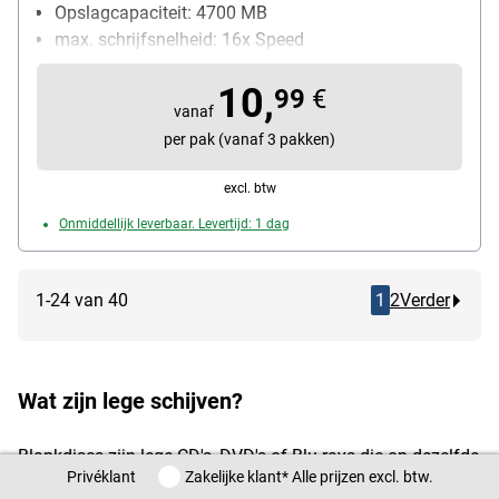
Opslagcapaciteit: 4700 MB
max. schrijfsnelheid: 16x Speed
Bijzonderheden: bestand tegen water en
10,
vochtigheid
99
€
vanaf
Inhoud per pak: 25 stuk(s)
per pak (vanaf 3 pakken)
excl. btw
Onmiddellijk leverbaar. Levertijd: 1 dag
1-24 van 40
1
2
Verder
Wat zijn lege schijven?
Blankdiscs zijn lege CD's, DVD's of Blu-rays die op dezelfde
Privéklant / Zakelijke klant
Privéklant
Zakelijke klant
* Alle prijzen excl. btw.
manier worden gebruikt als
harde schijven
,