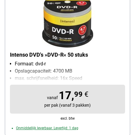
Intenso DVD's »DVD-R« 50 stuks
Formaat: dvd-r
Opslagcapaciteit: 4700 MB
max. schrijfsnelheid: 16x Speed
Inhoud per pak: 50 stuk(s)
17,
99
€
vanaf
per pak (vanaf 3 pakken)
excl. btw
Onmiddellijk leverbaar. Levertijd: 1 dag