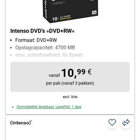
Intenso DVD's »DVD+RW«
Formaat: DVD+RW
Opslagcapaciteit: 4700 MB
max. schrijfsnelheid: 4x Speed
Bijzonderheden: meervoudig beschrijfbaar
10,
Inhoud per pak: 10 stuk(s)
99
€
vanaf
per pak (vanaf 3 pakken)
excl. btw
Onmiddellijk leverbaar. Levertijd: 1 dag