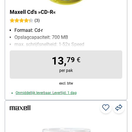
Maxell Cd's »CD-R«
(3)
Formaat: Cd-r
Opslagcapaciteit: 700 MB
max. schrijfsnelheid: 1-52x Speed
Bijzonderheden: geschikt voor alle branders
13,
Inhoud per pak: 50 stuk(s)
79
€
per pak
excl. btw
Onmiddellijk leverbaar. Levertijd: 1 dag