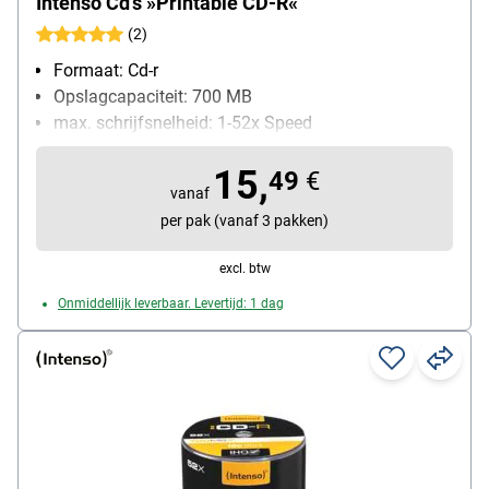
Intenso Cd's »Printable CD-R«
(2)
Formaat: Cd-r
Opslagcapaciteit: 700 MB
max. schrijfsnelheid: 1-52x Speed
Bijzonderheden: met geschikte inkjetprinters te
15,
bedrukken
49
€
vanaf
Inhoud per pak: 50 stuk(s)
per pak (vanaf 3 pakken)
excl. btw
Onmiddellijk leverbaar. Levertijd: 1 dag