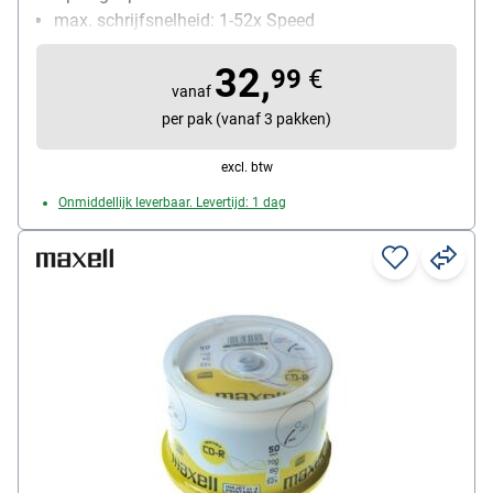
max. schrijfsnelheid: 1-52x Speed
Bijzonderheden: geschikt voor alle branders
32,
Inhoud per pak: 100 stuk(s)
99
€
vanaf
per pak (vanaf 3 pakken)
excl. btw
Onmiddellijk leverbaar. Levertijd: 1 dag