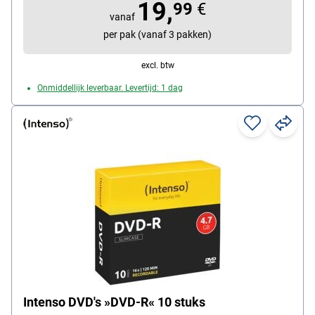
19,
Inhoud per pak: 25 stuk(s)
99
€
vanaf
per pak (vanaf 3 pakken)
excl. btw
Onmiddellijk leverbaar. Levertijd: 1 dag
Intenso DVD's »DVD-R« 10 stuks