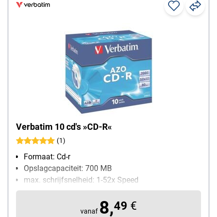
Verbatim 10 cd's »CD-R«
(1)
Formaat: Cd-r
Opslagcapaciteit: 700 MB
max. schrijfsnelheid: 1-52x Speed
Bijzonderheden: geschikt voor alle branders
8,
Inhoud per pak: 10 stuk(s)
49
€
vanaf