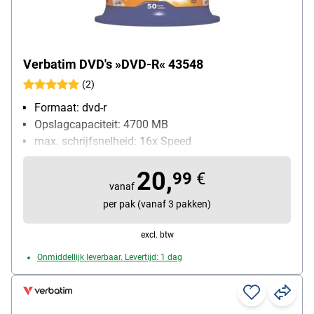
Verbatim DVD's »DVD-R« 43548
(2)
Formaat: dvd-r
Opslagcapaciteit: 4700 MB
max. schrijfsnelheid: 16x Speed
Bijzonderheden: bestand tegen water en
20,
vochtigheid
99
€
vanaf
Inhoud per pak: 50 stuk(s)
per pak (vanaf 3 pakken)
excl. btw
Onmiddellijk leverbaar. Levertijd: 1 dag