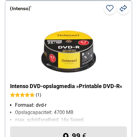
Intenso DVD-opslagmedia »Printable DVD-R«
(1)
Formaat: dvd-r
Opslagcapaciteit: 4700 MB
max. schrijfsnelheid: 16x Speed
Bijzonderheden: met geschikte printer te bedrukken
Inhoud per pak: 25 stuk(s)
99
€