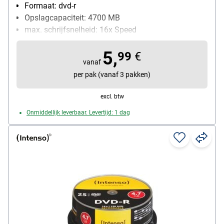
Formaat: dvd-r
Opslagcapaciteit: 4700 MB
max. schrijfsnelheid: 16x Speed
Inhoud per pak: 10 stuk(s)
5,
99
€
vanaf
per pak (vanaf 3 pakken)
excl. btw
Onmiddellijk leverbaar. Levertijd: 1 dag