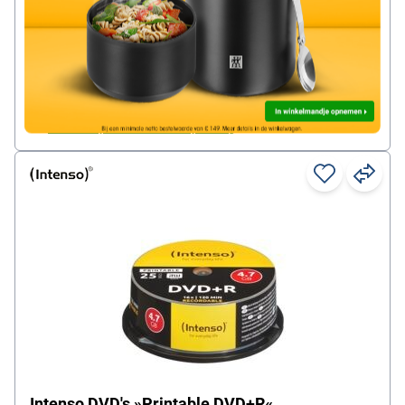
Inhoud per pak: 10 stuk(s)
5,
99
€
vanaf
per pak (vanaf 3 pakken)
excl. btw
Onmiddellijk leverbaar. Levertijd: 1 dag
Intenso DVD's »Printable DVD+R«