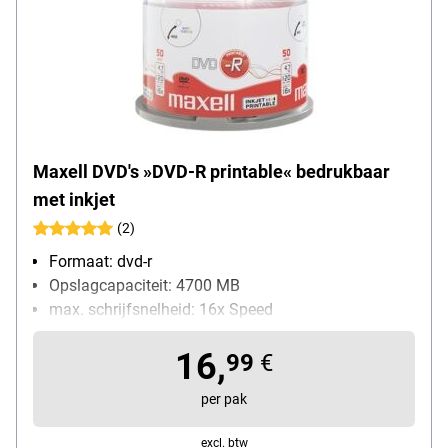
Maxell DVD's »DVD-R printable« bedrukbaar
met inkjet
(2)
Formaat: dvd-r
Opslagcapaciteit: 4700 MB
max. schrijfsnelheid: 16x Speed
Bijzonderheden: met geschikte printer te bedrukken
16,
Inhoud per pak: 50 stuk(s)
99
€
per pak
excl. btw