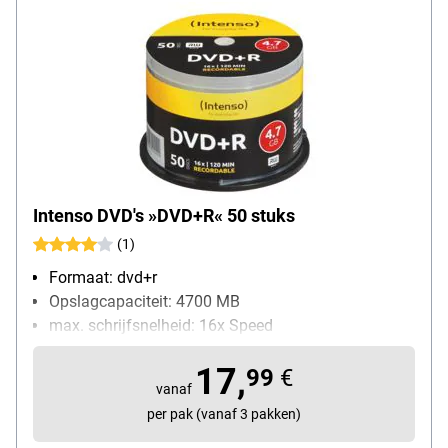
Intenso DVD's »DVD+R« 50 stuks
(1)
Formaat: dvd+r
Opslagcapaciteit: 4700 MB
max. schrijfsnelheid: 16x Speed
Inhoud per pak: 50 stuk(s)
17,
99
€
vanaf
per pak (vanaf 3 pakken)