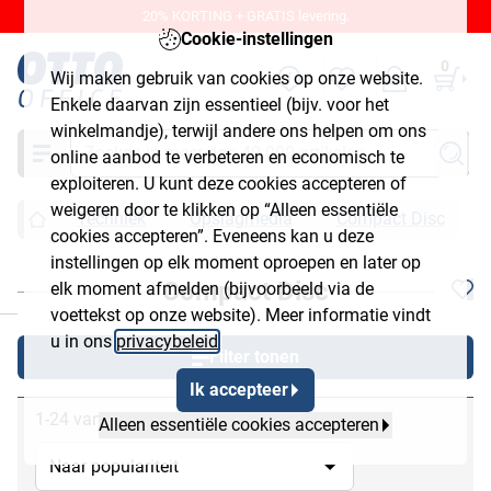
20% KORTING + GRATIS levering.
Cookie-instellingen
0
Wij maken gebruik van cookies op onze website.
Enkele daarvan zijn essentieel (bijv. voor het
winkelmandje), terwijl andere ons helpen om ons
Zoeken
online aanbod te verbeteren en economisch te
exploiteren. U kunt deze cookies accepteren of
weigeren door te klikken op “Alleen essentiële
Techniek
Opslagmedia
Compact Disc
cookies accepteren”. Eveneens kan u deze
instellingen op elk moment oproepen en later op
Compact Disc
elk moment afmelden (bijvoorbeeld via de
chließen
voettekst op onze website). Meer informatie vindt
u in ons
privacybeleid
.
Filter tonen
Ik accepteer
1-24 van 40
Alleen essentiële cookies accepteren