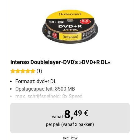
Intenso Doublelayer-DVD's »DVD+R DL«
(1)
Formaat: dvd+r DL
Opslagcapaciteit: 8500 MB
max. schrijfsnelheid: 8x Speed
Bijzonderheden: dubbele opslagcapaciteit
8,
Inhoud per pak: 10 stuk(s)
49
€
vanaf
per pak (vanaf 3 pakken)
excl. btw