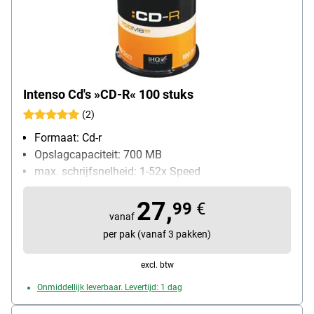
Intenso Cd's »CD-R« 100 stuks
(2)
Formaat: Cd-r
Opslagcapaciteit: 700 MB
max. schrijfsnelheid: 1-52x Speed
Bijzonderheden: geschikt voor alle branders
27,
Inhoud per pak: 100 stuk(s)
99
€
vanaf
per pak (vanaf 3 pakken)
excl. btw
Onmiddellijk leverbaar. Levertijd: 1 dag