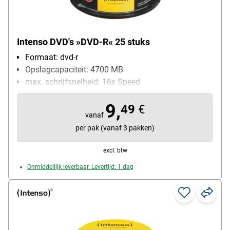
Intenso DVD's »DVD-R« 25 stuks
Formaat: dvd-r
Opslagcapaciteit: 4700 MB
max. schrijfsnelheid: 16x Speed
Inhoud per pak: 25 stuk(s)
9,
49
€
vanaf
per pak (vanaf 3 pakken)
excl. btw
Onmiddellijk leverbaar. Levertijd: 1 dag