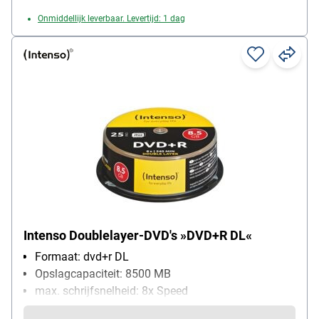
Onmiddellijk leverbaar. Levertijd: 1 dag
Intenso Doublelayer-DVD's »DVD+R DL«
Formaat: dvd+r DL
Opslagcapaciteit: 8500 MB
max. schrijfsnelheid: 8x Speed
Bijzonderheden: dubbele opslagcapaciteit