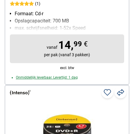
(1)
Formaat: Cd-r
Opslagcapaciteit: 700 MB
max. schrijfsnelheid: 1-52x Speed
Bijzonderheden: geschikt voor alle branders
14,
Inhoud per pak: 50 stuk(s)
99
€
vanaf
per pak (vanaf 3 pakken)
excl. btw
Onmiddellijk leverbaar. Levertijd: 1 dag