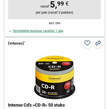
5,
Inhoud per pak: 10 stuk(s)
99
€
vanaf
per pak (vanaf 3 pakken)
excl. btw
Onmiddellijk leverbaar. Levertijd: 1 dag
Intenso Cd's »CD-R« 50 stuks