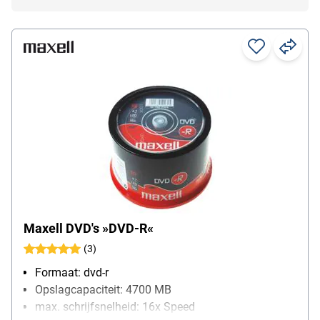
Maxell DVD's »DVD-R«
(3)
Formaat: dvd-r
Opslagcapaciteit: 4700 MB
max. schrijfsnelheid: 16x Speed