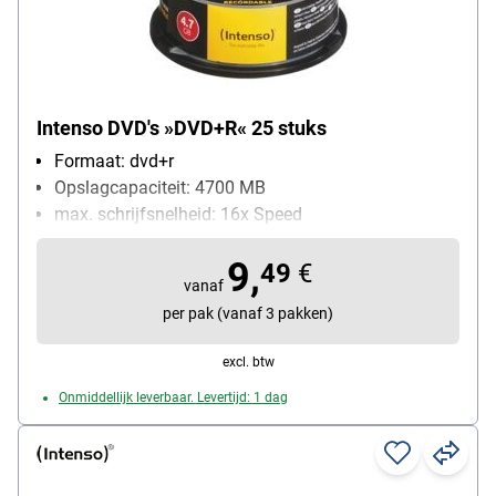
Intenso DVD's »DVD+R« 25 stuks
Formaat: dvd+r
Opslagcapaciteit: 4700 MB
max. schrijfsnelheid: 16x Speed
Inhoud per pak: 25 stuk(s)
9,
49
€
vanaf
per pak (vanaf 3 pakken)
excl. btw
Onmiddellijk leverbaar. Levertijd: 1 dag