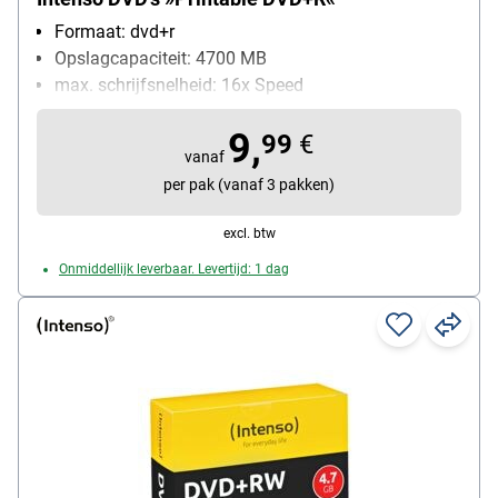
Formaat: dvd+r
Opslagcapaciteit: 4700 MB
max. schrijfsnelheid: 16x Speed
Bijzonderheden: met geschikte printer te bedrukken
9,
Inhoud per pak: 25 stuk(s)
99
€
vanaf
per pak (vanaf 3 pakken)
excl. btw
Onmiddellijk leverbaar. Levertijd: 1 dag