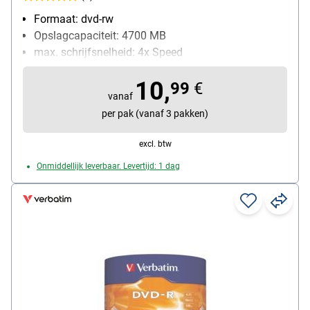
Formaat: dvd-rw
Opslagcapaciteit: 4700 MB
max. schrijfsnelheid: 4x Speed
Bijzonderheden: meervoudig beschrijfbaar
10,
Inhoud per pak: 10 stuk(s)
99
€
vanaf
per pak (vanaf 3 pakken)
excl. btw
Onmiddellijk leverbaar. Levertijd: 1 dag