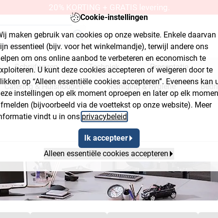
20% KORTING + GRATIS levering.
Cookie-instellingen
ij maken gebruik van cookies op onze website. Enkele daarvan
ijn essentieel (bijv. voor het winkelmandje), terwijl andere ons
elpen om ons online aanbod te verbeteren en economisch te
Schrijfwaren
Techniek
Presentatie
xploiteren. U kunt deze cookies accepteren of weigeren door te
likken op “Alleen essentiële cookies accepteren”. Eveneens kan 
Catering & Huishouden
Reiniging & hygiëne
Bedr
eze instellingen op elk moment oproepen en later op elk momen
fmelden (bijvoorbeeld via de voettekst op onze website). Meer
kplaats & bouwmarkt
nformatie vindt u in ons
privacybeleid
.
O-Line
Ik accepteer
Alleen essentiële cookies accepteren