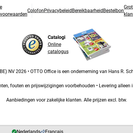
e
Grot
Colofon
Privacybeleid
Bereikbaarheid
Bestelbon
svoorwaarden
klan
Catalogi
Online
catalogus
BE) NV 2026 • OTTO Office is een onderneming van Hans R. S
chten, fouten en prijswijzigingen voorbehouden • Levering alleen i
Aanbiedingen voor zakelijke klanten. Alle prijzen excl. btw.
Nederlands
Français