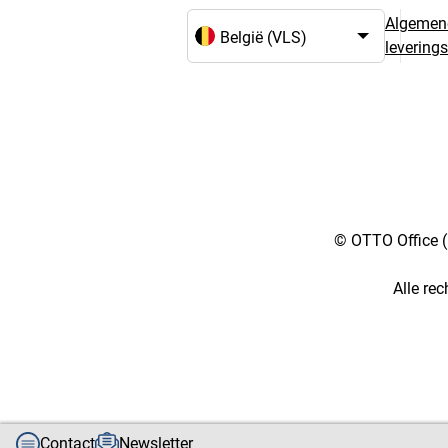
Algemen
levering
Taal- en landselectie
© OTTO Office (
Alle re
[3::w::58::::A11754C777]
Contact
Newsletter