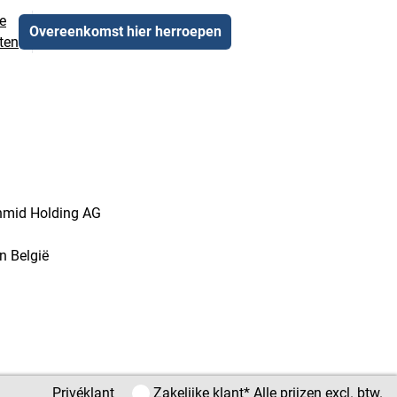
e
Overeenkomst hier herroepen
ten
chmid Holding AG
n België
Privéklant / Zakelijke klant
Privéklant
Zakelijke klant
* Alle prijzen excl. btw.