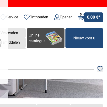
0
0,00 €
*
Service
Onthouden
Openen
Verzenden
Online
Nieuw voor u
u
catalogus
ijfsmiddelen
t