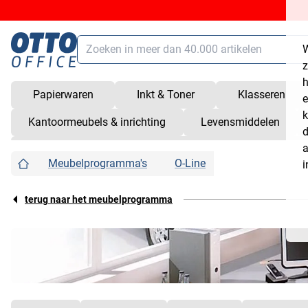
Zoeken
W
Hoofdinhoud (navigatie overslaan)
z
h
Papierwaren
Inkt & Toner
Klasseren
e
Zoeken
alt
+
/
k
Kantoormeubels & inrichting
Levensmiddelen
Winkelmandje
shift
+
alt
+
C
d
a
Wer
Service
shift
+
alt
+
S
Meubelprogramma's
O-Line
i
Klantenrekening
shift
+
alt
+
K
Snelkoppelingen openen/sluiten
shift
+
alt
+
Z
terug naar het meubelprogramma