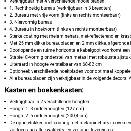
Verkrijgbaar met 4 verschillende mooie bladen:
1. Rechthoekig bureau (verkrijgbaar in 3 breedten)
2. Bureau met vrije vorm (links en rechts monteerbaar)
3. Niervormig bureau
4. Bureau in hoekvorm (links en rechts monteerbaar)
Sterke coating met melaminehars, niet-reflecterend en kras
Met 25 mm dikke bureaubladen en 2 mm dikke, afgeronde 
Doorlopende en ruime horizontale kabelgoot voorkomt een 
Stabiel C-vormig onderstel van metaal met robuuste zijstuk
Uiteraard in hoogte verstelbaar van 68-82 cm
Optioneel: verschillende hoekbladen voor optimaal koppel
Alle bureaubladen zijn verkrijgbaar in de volgende decors: A
Kasten en boekenkasten:
Verkrijgbaar in 2 verschillende hoogten:
Hoogte 1: 3 ordnerhoogten (127 cm)
Hoogte 2: 5 ordnerhoogten (200,4 cm)
De oppervlakken met coating met melaminehars in overee
voldoen aan alle kwaliteits- en veiligheidsvereisten