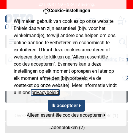
20% KORTING + GRATIS levering.
Cookie-instellingen
0
Wij maken gebruik van cookies op onze website.
Enkele daarvan zijn essentieel (bijv. voor het
winkelmandje), terwijl andere ons helpen om ons
Zoeken
online aanbod te verbeteren en economisch te
exploiteren. U kunt deze cookies accepteren of
weigeren door te klikken op “Alleen essentiële
Conferentie meubelprogramma's
Meeting Point
cookies accepteren”. Eveneens kan u deze
instellingen op elk moment oproepen en later op
Meeting Point
elk moment afmelden (bijvoorbeeld via de
voettekst op onze website). Meer informatie vindt
u in ons
privacybeleid
.
Ik accepteer
Alleen essentiële cookies accepteren
Overzicht
Bureaus (1)
Tafels (1)
Ladenblokken (2)