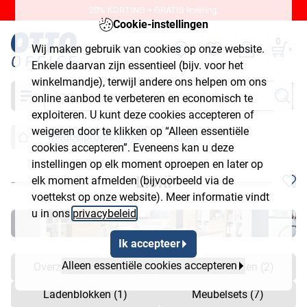
20% KORTING + GRATIS levering.
Cookie-instellingen
0
Wij maken gebruik van cookies op onze website.
Enkele daarvan zijn essentieel (bijv. voor het
winkelmandje), terwijl andere ons helpen om ons
Zoeken
online aanbod te verbeteren en economisch te
exploiteren. U kunt deze cookies accepteren of
weigeren door te klikken op “Alleen essentiële
Meubelprogramma's
Lioni
cookies accepteren”. Eveneens kan u deze
instellingen op elk moment oproepen en later op
Lioni
elk moment afmelden (bijvoorbeeld via de
voettekst op onze website). Meer informatie vindt
u in ons
privacybeleid
.
Ik accepteer
Alleen essentiële cookies accepteren
Overzicht
Bureaus (1)
Kasten (2)
Ladenblokken (1)
Meubelsets (7)