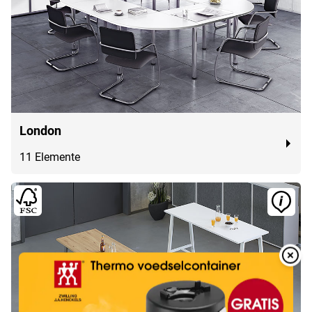
London
11 Elemente
Overlay
Over