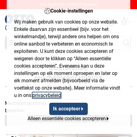
20% KORTING + GRATIS levering.
Cookie-instellingen
0
Wij maken gebruik van cookies op onze website.
Enkele daarvan zijn essentieel (bijv. voor het
winkelmandje), terwijl andere ons helpen om ons
Zoeken
online aanbod te verbeteren en economisch te
exploiteren. U kunt deze cookies accepteren of
weigeren door te klikken op “Alleen essentiële
cookies accepteren”. Eveneens kan u deze
Conferentie
instellingen op elk moment oproepen en later op
meubelprogramma's
elk moment afmelden (bijvoorbeeld via de
voettekst op onze website). Meer informatie vindt
(5 van 5 getoond)
u in ons
privacybeleid
.
Meubelprogramma
Ik accepteer
beperken:
Alleen essentiële cookies accepteren
Direct naar het meubelprogramma