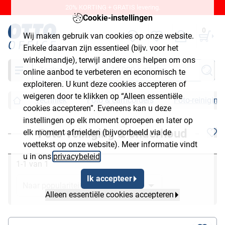
20% KORTING + GRATIS levering.
Cookie-instellingen
0
Wij maken gebruik van cookies op onze website.
Enkele daarvan zijn essentieel (bijv. voor het
winkelmandje), terwijl andere ons helpen om ons
Zoeken
online aanbod te verbeteren en economisch te
exploiteren. U kunt deze cookies accepteren of
weigeren door te klikken op “Alleen essentiële
Techniek
Foto & camcorders
Foto-reinigin
cookies accepteren”. Eveneens kan u deze
instellingen op elk moment oproepen en later op
Foto-reiniging & onderhoud
elk moment afmelden (bijvoorbeeld via de
voettekst op onze website). Meer informatie vindt
u in ons
privacybeleid
.
1-1 van 1
Ik accepteer
Alleen essentiële cookies accepteren