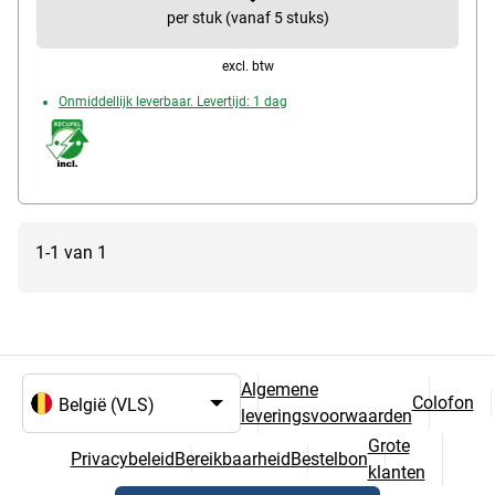
per stuk (vanaf 5 stuks)
excl. btw
Onmiddellijk leverbaar. Levertijd: 1 dag
1-1 van 1
Algemene
Colofon
leveringsvoorwaarden
Taal- en landselectie
Grote
Privacybeleid
Bereikbaarheid
Bestelbon
klanten