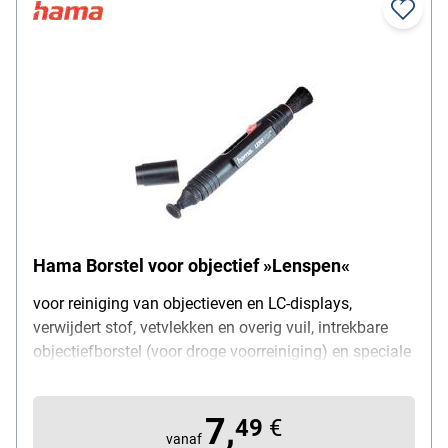
Hama Borstel voor objectief »Lenspen«
voor reiniging van objectieven en LC-displays,
verwijdert stof, vetvlekken en overig vuil, intrekbare
objectiefborstel (voor droge voorreiniging) en speciale
functie met beschermingsdop, lengte: 13 mm, droogt
niet uit, stift met houder, kleur: zwart
7,
49
€
vanaf