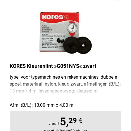
KORES Kleurenlint »G051NYS« zwart
type: voor typemachines en rekenmachines, dubbele
spoel, materiaal: nylon, kleur: zwart, afmetingen (B/L):
13 mm / 4 m, leveringsomvang: kleurenlint
Afm. (B/L): 13,00 mm x 4,00 m
5,
29
€
vanaf