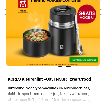
Over
Onmiddellijk leverbaar. Levertijd: 1 dag
KORES Kleurenlint »G051NSSR« zwart/rood
uitvoering: voor typemachines en rekenmachines,
dubbele spoel, materiaal: zijde, kleur: zwart/rood,
afmetingen (B/L): 13 mm / 6 m, leveringsomvang:
kleurenlint