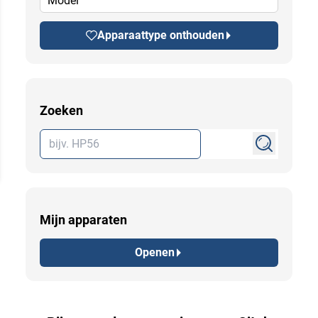
Model
Apparaattype onthouden
Zoeken
Mijn apparaten
Openen