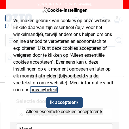
20% KORTING + GRATIS levering.
Cookie-instellingen
0
Wij maken gebruik van cookies op onze website.
Enkele daarvan zijn essentieel (bijv. voor het
winkelmandje), terwijl andere ons helpen om ons
Zoeken
online aanbod te verbeteren en economisch te
exploiteren. U kunt deze cookies accepteren of
weigeren door te klikken op “Alleen essentiële
Inkt & Toner
Citoh
50 GT
cookies accepteren”. Eveneens kan u deze
instellingen op elk moment oproepen en later op
Accessoires zoeken in
elk moment afmelden (bijvoorbeeld via de
luiten
voettekst op onze website). Meer informatie vindt
u in ons
privacybeleid
.
Selectie door
Ik accepteer
Alleen essentiële cookies accepteren
Selecteer fabrikant