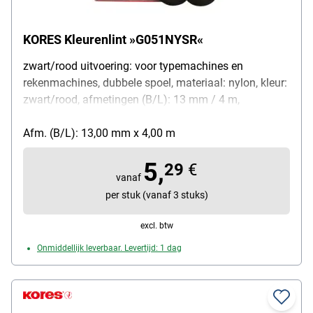
KORES Kleurenlint »G051NYSR«
zwart/rood uitvoering: voor typemachines en
rekenmachines, dubbele spoel, materiaal: nylon, kleur:
zwart/rood, afmetingen (B/L): 13 mm / 4 m,
leveringsomvang: kleurenlint
Afm. (B/L): 13,00 mm x 4,00 m
5,
29
€
vanaf
per stuk (vanaf 3 stuks)
excl. btw
Onmiddellijk leverbaar. Levertijd: 1 dag