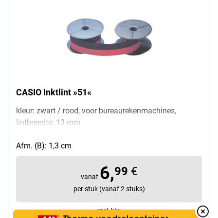
CASIO Inktlint »51«
kleur: zwart / rood, voor bureaurekenmachines,
lintbreedte: 13 mm
Afm. (B): 1,3 cm
6,
99
€
vanaf
per stuk (vanaf 2 stuks)
excl. btw
Overlay