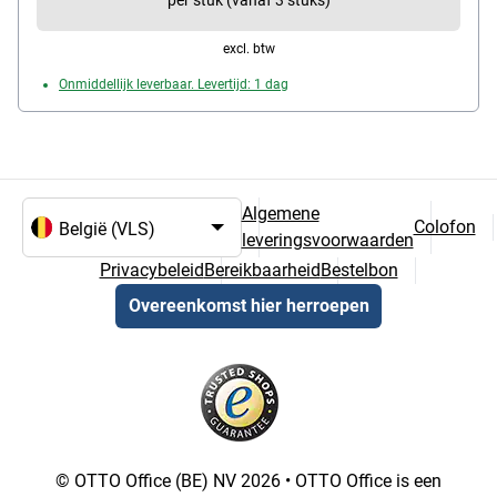
per stuk (vanaf 3 stuks)
excl. btw
Onmiddellijk leverbaar. Levertijd: 1 dag
Algemene
Colofon
leveringsvoorwaarden
Taal- en landselectie
Privacybeleid
Bereikbaarheid
Bestelbon
Overeenkomst hier herroepen
© OTTO Office (BE) NV 2026 • OTTO Office is een