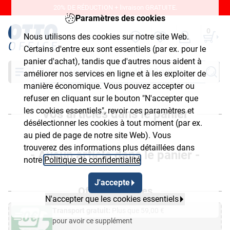
20% DE RÉDUCTION + livraison GRATUITE.
Paramètres des cookies
0
Nous utilisons des cookies sur notre site Web.
Certains d'entre eux sont essentiels (par ex. pour le
panier d'achat), tandis que d'autres nous aident à
Chercher
améliorer nos services en ligne et à les exploiter de
manière économique. Vous pouvez accepter ou
refuser en cliquant sur le bouton "N'accepter que
les cookies essentiels", revoir ces paramètres et
Vos articles dans le panier
désélectionner les cookies à tout moment (par ex.
au pied de page de notre site Web). Vous
trouverez des informations plus détaillées dans
- Aucun article dans le panier -
notre
Politique de confidentialité
.
J'accepte
Offres spéciales
N'accepter que les cookies essentiels
Transport gratuit:
Plus que
59,00
€
pour avoir ce supplément