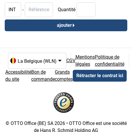
INT
Référence
-
Quantité
ajouter
Mentions
Politique de
CGV
légales
confidentialité
Choix de la langue et du pays
Accessibilité
Bon de
Grands
Rétracter le contrat ici
du site
commande
comptes
© OTTO Office (BE) SA 2026 • OTTO Office est une société
de Hans R. Schmid Holding AG