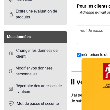
Pour les clients
Écrire une évaluation de
Adresse e-mail
ou
produits
mot de passe
Mes données
Changer les données de
mémoriser le util
client
Overlay
Modifier vos données
personnelles
Il vous man
Répertoire des adresses de
livraison
J'ai perdu mon mot de
Je suis client mais je 
Mot de passe et sécurité