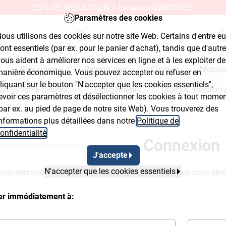
20% DE RÉDUCTION + livraison GRATUITE.
Paramètres des cookies
ous utilisons des cookies sur notre site Web. Certains d'entre e
ont essentiels (par ex. pour le panier d'achat), tandis que d'autr
ous aident à améliorer nos services en ligne et à les exploiter de
Bureautique
Présentation
Courrier
Mobilie
anière économique. Vous pouvez accepter ou refuser en
liquant sur le bouton "N'accepter que les cookies essentiels",
Nettoyage & hygiène
Équipement
Outils & magasin 
evoir ces paramètres et désélectionner les cookies à tout mome
par ex. au pied de page de notre site Web). Vous trouverez des
nformations plus détaillées dans notre
Politique de
onfidentialité
.
Connexion
J'accepte
N'accepter que les cookies essentiels
vez demandée ne sera à votre disposition que si vous vous ête
ter immédiatement à: