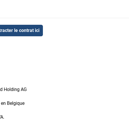
racter le contrat ici
id Holding AG
t en Belgique
VA.