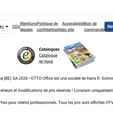
Mentions
Politique de
Accessibilité
Bon de
CGV
Rét
légales
confidentialité
du site
commande
et du pays
Catalogues
Catalogue
en ligne
e (BE) SA 2026 • OTTO Office est une société de Hans R. Schm
 erreurs et modifications de prix réservés • Livraison uniquemen
fres pour clients professionnels. Tous les prix sont affichés HT