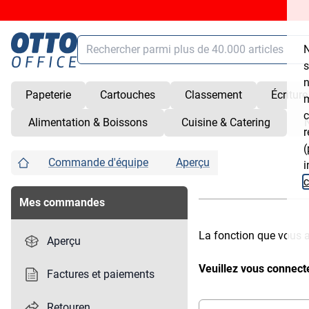
Chercher
N
Contenu principal (Sauter la navigation)
s
n
Papeterie
Cartouches
Classement
Écriture
m
Chercher
alt
+
/
c
Alimentation & Boissons
Cuisine & Catering
Panier
shift
+
alt
+
C
r
(
Service
shift
+
alt
+
S
Commande d'équipe
Aperçu
i
Compte client
shift
+
alt
+
K
c
Ouvrir/fermer les raccourcis
shift
+
alt
+
Z
Mes commandes
La fonction que vous a
Aperçu
Veuillez vous connec
Factures et paiements
Retouren