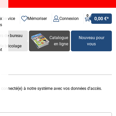
0
0,00 €
*
ux
Service
Mémoriser
Connexion
es
rs de bureau
Catalogue
Nouveau pour
en ligne
vous
de bricolage
nt
s connecté(e) à notre système avec vos données d'accès.