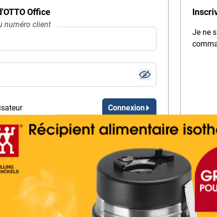
 d'OTTO Office
Inscri
 numéro client
Je ne s
comma
isateur
Connexion
quent des donnés d’accès ?
 passe !
n’ai pas encore de mot de passe.