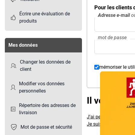
Pour les clients
Écrire une évaluation de
Adresse e-mail
ou
produits
mot de passe
Mes données
Changer les données de
mémoriser le util
client
Overlay
Modifier vos données
personnelles
Il vous man
Répertoire des adresses de
livraison
J'ai perdu mon mot de
Je suis client mais je 
Mot de passe et sécurité