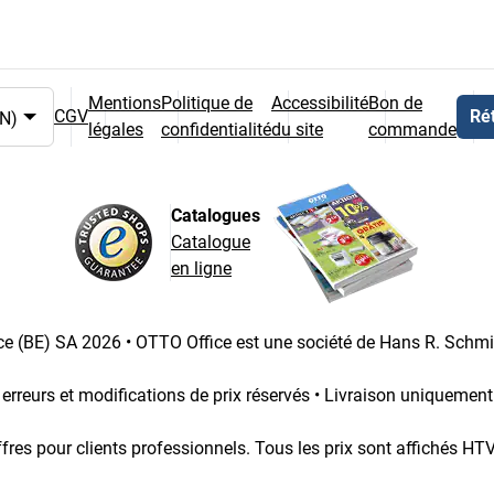
Mentions
Politique de
Accessibilité
Bon de
CGV
Rét
légales
confidentialité
du site
commande
et du pays
Catalogues
Catalogue
en ligne
e (BE) SA 2026 • OTTO Office est une société de Hans R. Schm
 erreurs et modifications de prix réservés • Livraison uniquemen
fres pour clients professionnels. Tous les prix sont affichés HT