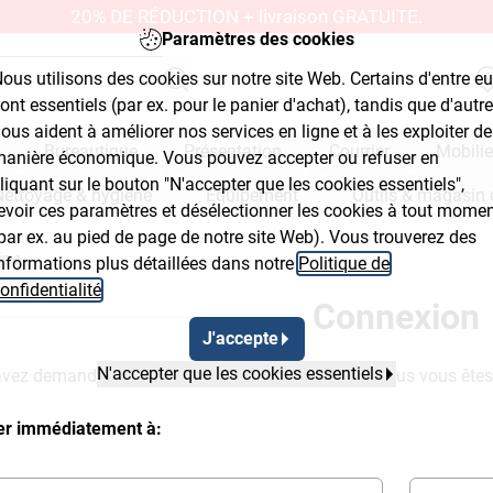
20% DE RÉDUCTION + livraison GRATUITE.
Paramètres des cookies
ous utilisons des cookies sur notre site Web. Certains d'entre e
ont essentiels (par ex. pour le panier d'achat), tandis que d'autr
ous aident à améliorer nos services en ligne et à les exploiter de
Bureautique
Présentation
Courrier
Mobilie
anière économique. Vous pouvez accepter ou refuser en
liquant sur le bouton "N'accepter que les cookies essentiels",
Nettoyage & hygiène
Équipement
Outils & magasin 
evoir ces paramètres et désélectionner les cookies à tout mome
par ex. au pied de page de notre site Web). Vous trouverez des
ipe
nformations plus détaillées dans notre
Politique de
onfidentialité
.
Connexion
J'accepte
N'accepter que les cookies essentiels
vez demandée ne sera à votre disposition que si vous vous ête
ter immédiatement à: