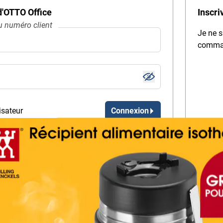
 d'OTTO Office
Inscri
 numéro client
Je ne s
comma
isateur
Connexion
quent des donnés d’accès ?
 passe !
n’ai pas encore de mot de passe.