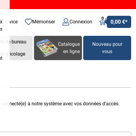
0
0,00 €
*
ux
Service
Mémoriser
Connexion
es
rs de bureau
Catalogue
Nouveau pour
en ligne
vous
de bricolage
nt
s connecté(e) à notre système avec vos données d'accès.