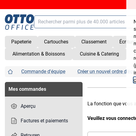
Chercher
N
Contenu principal (Sauter la navigation)
s
n
Papeterie
Cartouches
Classement
Écriture
m
Chercher
alt
+
/
c
Alimentation & Boissons
Cuisine & Catering
Panier
shift
+
alt
+
C
r
(
Service
shift
+
alt
+
S
Commande d'équipe
Créer un nouvel ordre d'équ
i
Compte client
shift
+
alt
+
K
c
Ouvrir/fermer les raccourcis
shift
+
alt
+
Z
Mes commandes
La fonction que vous a
Aperçu
Veuillez vous connec
Factures et paiements
Retouren