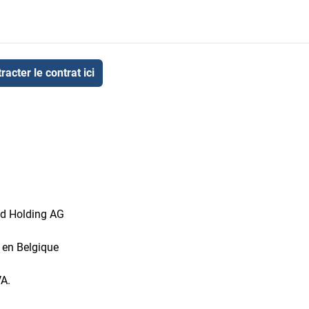
racter le contrat ici
id Holding AG
t en Belgique
VA.