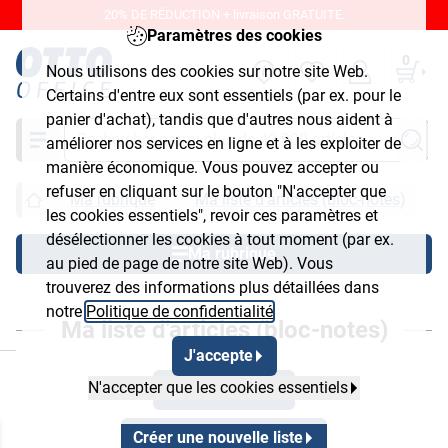
20% DE RÉDUCTION + livraison GRATUITE.
Paramètres des cookies
0
Nous utilisons des cookies sur notre site Web.
Certains d'entre eux sont essentiels (par ex. pour le
panier d'achat), tandis que d'autres nous aident à
Chercher
améliorer nos services en ligne et à les exploiter de
manière économique. Vous pouvez accepter ou
refuser en cliquant sur le bouton "N'accepter que
Ma rubrique
Ma liste d'articles (bloc-notes)
les cookies essentiels", revoir ces paramètres et
désélectionner les cookies à tout moment (par ex.
Ma rubrique
au pied de page de notre site Web). Vous
trouverez des informations plus détaillées dans
notre
Politique de confidentialité
.
Ma liste d'articles (bloc-notes)
J'accepte
N'accepter que les cookies essentiels
Mes mots-clés
Créer une nouvelle liste