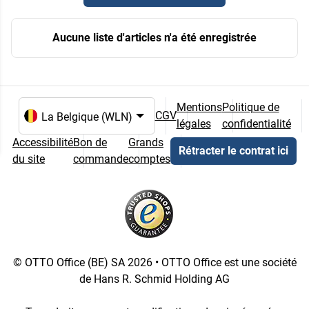
Aucune liste d'articles n'a été enregistrée
Mentions
Politique de
CGV
légales
confidentialité
Choix de la langue et du pays
Accessibilité
Bon de
Grands
Rétracter le contrat ici
du site
commande
comptes
© OTTO Office (BE) SA 2026 • OTTO Office est une société
de Hans R. Schmid Holding AG