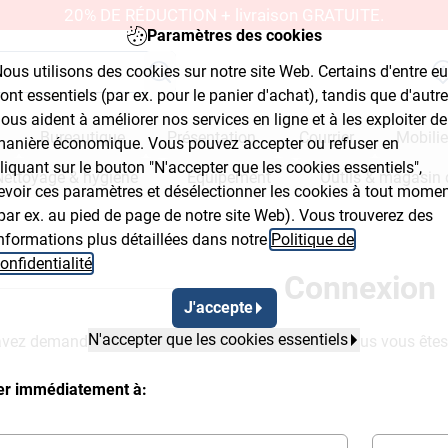
20% DE RÉDUCTION + livraison GRATUITE.
Paramètres des cookies
ous utilisons des cookies sur notre site Web. Certains d'entre e
ont essentiels (par ex. pour le panier d'achat), tandis que d'autr
ous aident à améliorer nos services en ligne et à les exploiter de
Bureautique
Présentation
Courrier
Mobilie
anière économique. Vous pouvez accepter ou refuser en
liquant sur le bouton "N'accepter que les cookies essentiels",
Nettoyage & hygiène
Équipement
Outils & magasin 
evoir ces paramètres et désélectionner les cookies à tout mome
par ex. au pied de page de notre site Web). Vous trouverez des
nformations plus détaillées dans notre
Politique de
onfidentialité
.
Connexion
J'accepte
N'accepter que les cookies essentiels
vez demandée ne sera à votre disposition que si vous vous ête
ter immédiatement à: