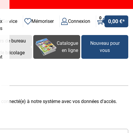
0
0,00 €
*
ux
Service
Mémoriser
Connexion
es
rs de bureau
Catalogue
Nouveau pour
en ligne
vous
de bricolage
nt
s connecté(e) à notre système avec vos données d'accès.