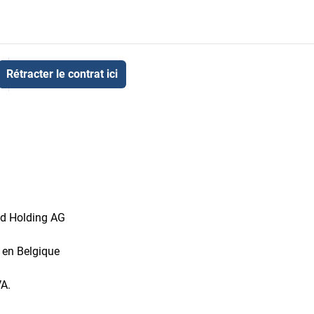
Rétracter le contrat ici
id Holding AG
t en Belgique
VA.