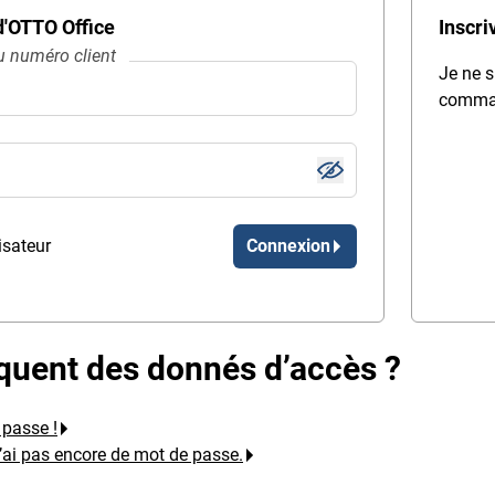
 d'OTTO Office
Inscri
 numéro client
Je ne s
comma
isateur
Connexion
quent des donnés d’accès ?
 passe !
n’ai pas encore de mot de passe.