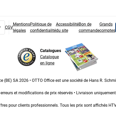
Mentions
Politique de
Accessibilité
Bon de
Grands
CGV
légales
confidentialité
du site
commande
comptes
 pays
Catalogues
Catalogue
en ligne
e (BE) SA 2026 • OTTO Office est une société de Hans R. Schm
 erreurs et modifications de prix réservés • Livraison uniquemen
fres pour clients professionnels. Tous les prix sont affichés HT