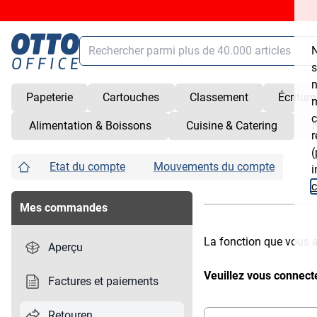
Chercher
N
Contenu principal (Sauter la navigation)
s
n
Papeterie
Cartouches
Classement
Écriture
m
Chercher
alt
+
/
c
Alimentation & Boissons
Cuisine & Catering
Panier
shift
+
alt
+
C
r
(
Service
shift
+
alt
+
S
Etat du compte
Mouvements du compte
i
Compte client
shift
+
alt
+
K
c
Ouvrir/fermer les raccourcis
shift
+
alt
+
Z
Mes commandes
La fonction que vous a
Aperçu
Veuillez vous connec
Factures et paiements
Retouren