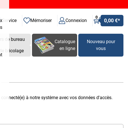
0
0,00 €
*
ux
Service
Mémoriser
Connexion
es
rs de bureau
Catalogue
Nouveau pour
en ligne
vous
de bricolage
nt
s connecté(e) à notre système avec vos données d'accès.