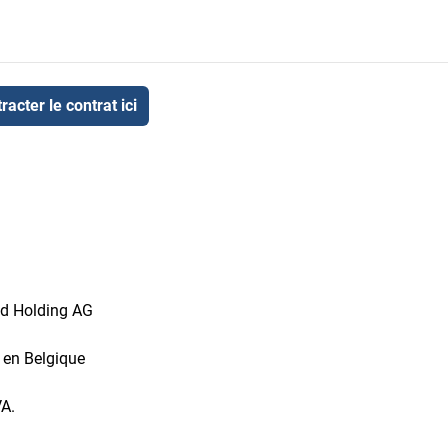
racter le contrat ici
id Holding AG
t en Belgique
VA.