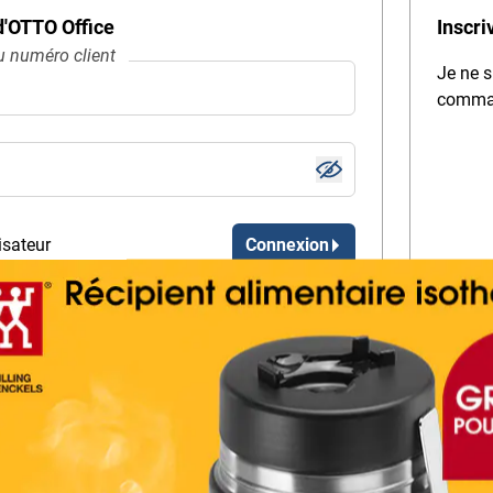
 d'OTTO Office
Inscri
 numéro client
Je ne s
comma
isateur
Connexion
quent des donnés d’accès ?
 passe !
n’ai pas encore de mot de passe.