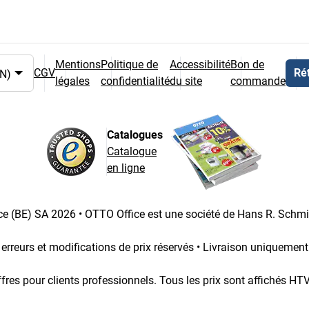
Mentions
Politique de
Accessibilité
Bon de
CGV
Rét
légales
confidentialité
du site
commande
et du pays
Catalogues
Catalogue
en ligne
e (BE) SA 2026 • OTTO Office est une société de Hans R. Schm
 erreurs et modifications de prix réservés • Livraison uniquemen
fres pour clients professionnels. Tous les prix sont affichés HT