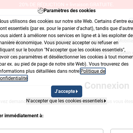
20% DE RÉDUCTION + livraison GRATUITE.
Paramètres des cookies
ous utilisons des cookies sur notre site Web. Certains d'entre e
ont essentiels (par ex. pour le panier d'achat), tandis que d'autr
ous aident à améliorer nos services en ligne et à les exploiter de
Bureautique
Présentation
Courrier
Mobilie
anière économique. Vous pouvez accepter ou refuser en
liquant sur le bouton "N'accepter que les cookies essentiels",
Nettoyage & hygiène
Équipement
Outils & magasin 
evoir ces paramètres et désélectionner les cookies à tout mome
par ex. au pied de page de notre site Web). Vous trouverez des
nformations plus détaillées dans notre
Politique de
onfidentialité
.
Connexion
J'accepte
N'accepter que les cookies essentiels
vez demandée ne sera à votre disposition que si vous vous ête
ter immédiatement à: