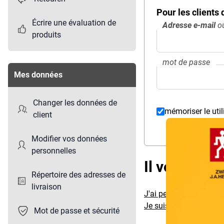
Pour les clients
Écrire une évaluation de
Adresse e-mail
ou
produits
mot de passe
Mes données
Changer les données de
mémoriser le util
client
Overlay
Modifier vos données
personnelles
Il vous man
Répertoire des adresses de
livraison
J'ai perdu mon mot de
Je suis client mais je 
Mot de passe et sécurité