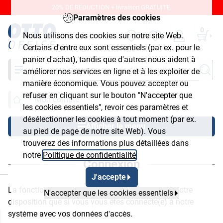
20% DE RÉDUCTION + livraison GRATUITE.
Paramètres des cookies
0
Nous utilisons des cookies sur notre site Web.
Certains d'entre eux sont essentiels (par ex. pour le
panier d'achat), tandis que d'autres nous aident à
Chercher
améliorer nos services en ligne et à les exploiter de
manière économique. Vous pouvez accepter ou
refuser en cliquant sur le bouton "N'accepter que
Mon compte
les cookies essentiels", revoir ces paramètres et
désélectionner les cookies à tout moment (par ex.
Afficher le menu
au pied de page de notre site Web). Vous
trouverez des informations plus détaillées dans
notre
Politique de confidentialité
.
Connexion
ermer
J'accepte
La fonction que vous avez demandée ne sera à votre
N'accepter que les cookies essentiels
disposition que si vous vous êtes connecté(e) à notre
système avec vos données d'accès.