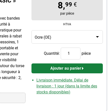
ASIC »
8,
99
€
par pièce
 avec bandes
urité à
HTVA
pratique pour
rales à rabat
cessoires, 1
portable et
Quantité:
pièce
arente pour
 visibilité
utour du torse
Ajouter au panier
a longueur à
 sécurité : 2,
Livraison immédiate. Délai de
livraison : 1 jour (dans la limite des
stocks disponibles)