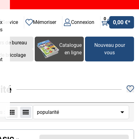
0
0,00 €
*
ux
Service
Mémoriser
Connexion
es
rs de bureau
Catalogue
Nouveau pour
en ligne
vous
de bricolage
nt
ité
s :