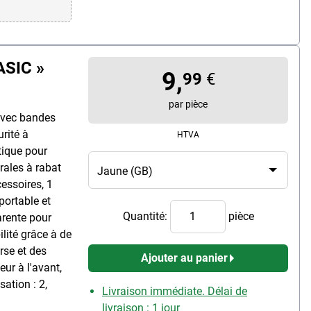
ASIC »
9,
99
€
par pièce
 avec bandes
urité à
HTVA
atique pour
rales à rabat
cessoires, 1
portable et
Quantité:
pièce
arente pour
ilité grâce à de
rse et des
Ajouter au panier
eur à l'avant,
sation : 2,
Livraison immédiate. Délai de
livraison : 1 jour