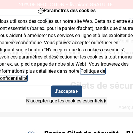
20% DE RÉDUCTION + livraison GRATUITE.
Paramètres des cookies
ous utilisons des cookies sur notre site Web. Certains d'entre e
ont essentiels (par ex. pour le panier d'achat), tandis que d'autr
ous aident à améliorer nos services en ligne et à les exploiter de
Bureautique
Présentation
Courrier
Mobilie
anière économique. Vous pouvez accepter ou refuser en
liquant sur le bouton "N'accepter que les cookies essentiels",
Nettoyage & hygiène
Équipement
Outils & magasin 
evoir ces paramètres et désélectionner les cookies à tout mome
par ex. au pied de page de notre site Web). Vous trouverez des
e sécurité
nformations plus détaillées dans notre
Politique de
lyout Button 2
Breadcrumb Flyout Button 3
onfidentialité
.
Gilets de sécur
J'accepte
N'accepter que les cookies essentiels
Aperçu