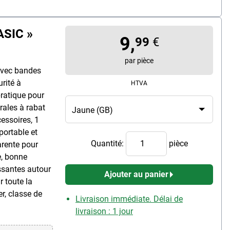
ASIC »
9,
99
€
par pièce
 avec bandes
urité à
HTVA
pratique pour
rales à rabat
cessoires, 1
portable et
Quantité:
pièce
arente pour
e, bonne
issantes autour
Ajouter au panier
r toute la
er, classe de
Livraison immédiate. Délai de
livraison : 1 jour