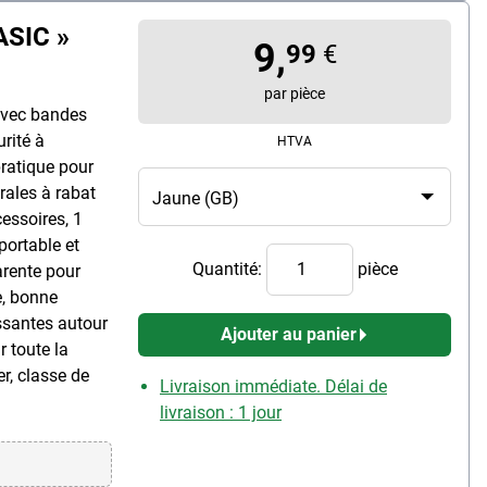
ASIC »
9,
99
€
par pièce
 avec bandes
urité à
HTVA
pratique pour
rales à rabat
cessoires, 1
portable et
Quantité:
pièce
arente pour
e, bonne
issantes autour
Ajouter au panier
r toute la
er, classe de
Livraison immédiate. Délai de
livraison : 1 jour