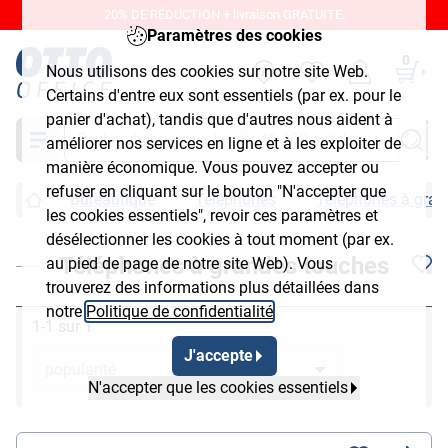
20% DE RÉDUCTION + livraison GRATUITE.
Paramètres des cookies
0
Nous utilisons des cookies sur notre site Web.
Certains d'entre eux sont essentiels (par ex. pour le
panier d'achat), tandis que d'autres nous aident à
Chercher
améliorer nos services en ligne et à les exploiter de
manière économique. Vous pouvez accepter ou
refuser en cliquant sur le bouton "N'accepter que
Bureautique
Téléphones
Téléphones à gran
les cookies essentiels", revoir ces paramètres et
désélectionner les cookies à tout moment (par ex.
Téléphones à grandes touches
au pied de page de notre site Web). Vous
trouverez des informations plus détaillées dans
notre
Politique de confidentialité
.
1-1 sur 1
J'accepte
N'accepter que les cookies essentiels