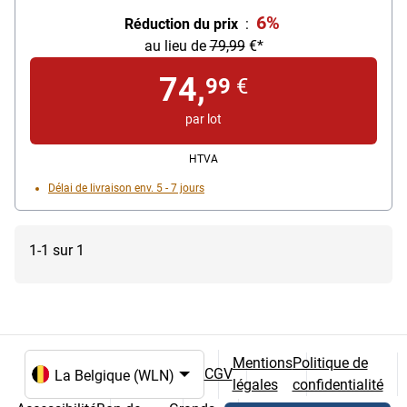
6%
Réduction du prix
:
au lieu de
79,99
€*
74,
99
€
par lot
HTVA
Délai de livraison env. 5 - 7 jours
1-1 sur 1
Mentions
Politique de
CGV
légales
confidentialité
Choix de la langue et du pays