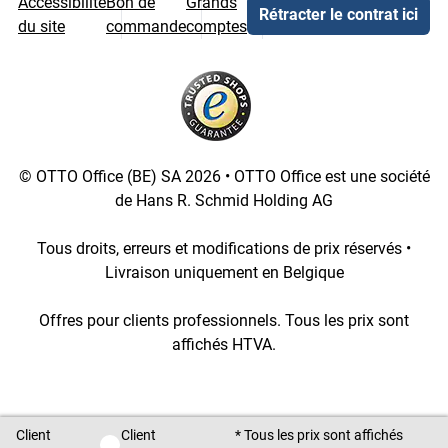
Accessibilité
Bon de
Grands
Rétracter le contrat ici
du site
commande
comptes
© OTTO Office (BE) SA 2026 • OTTO Office est une société
de Hans R. Schmid Holding AG
Tous droits, erreurs et modifications de prix réservés •
Livraison uniquement en Belgique
Offres pour clients professionnels. Tous les prix sont
affichés HTVA.
[3::w::58::::A11754C777]
Client
Client
* Tous les prix sont affichés
Client privé / Client professionnel