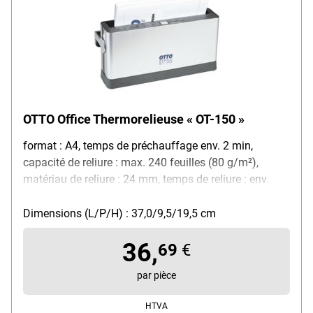
OTTO Office Thermorelieuse « OT-150 »
format : A4, temps de préchauffage env. 2 min,
capacité de reliure : max. 240 feuilles (80 g/m²),
matériau de reliure : 24 mm, temps de reliure : env.
1 min, signal sonore de fin / voyant de disponibilité,
arrêt automatique après 90 min de non-utilisation,
Dimensions (L/P/H) : 37,0/9,5/19,5 cm
puissance : 250 watts
36,
69
€
par pièce
HTVA