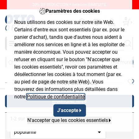
20% DE RÉDUCTION + livraison GRATUITE.
Paramètres des cookies
0
Nous utilisons des cookies sur notre site Web.
Certains d'entre eux sont essentiels (par ex. pour le
panier d'achat), tandis que d'autres nous aident à
Chercher
améliorer nos services en ligne et à les exploiter de
manière économique. Vous pouvez accepter ou
refuser en cliquant sur le bouton "N'accepter que
Bureautique
Machines à relier
Thermorelie
les cookies essentiels", revoir ces paramètres et
désélectionner les cookies à tout moment (par ex.
Thermorelieuses
au pied de page de notre site Web). Vous
chließen
trouverez des informations plus détaillées dans
notre
Politique de confidentialité
.
Afficher filtre
J'accepte
1-2 sur 2
N'accepter que les cookies essentiels