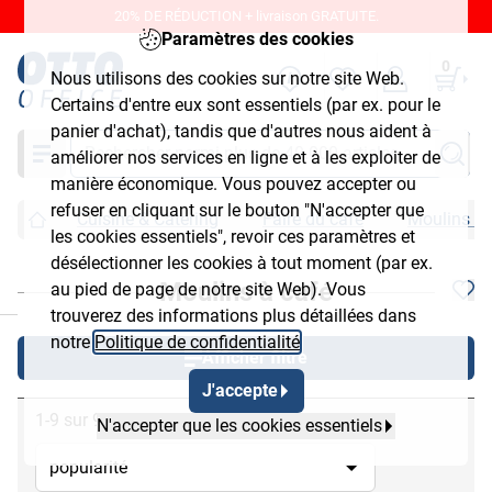
20% DE RÉDUCTION + livraison GRATUITE.
Paramètres des cookies
0
Nous utilisons des cookies sur notre site Web.
Certains d'entre eux sont essentiels (par ex. pour le
panier d'achat), tandis que d'autres nous aident à
Chercher
améliorer nos services en ligne et à les exploiter de
manière économique. Vous pouvez accepter ou
refuser en cliquant sur le bouton "N'accepter que
Cuisine & Catering
Faire du café
Moulins à 
les cookies essentiels", revoir ces paramètres et
désélectionner les cookies à tout moment (par ex.
Moulins à café
au pied de page de notre site Web). Vous
chließen
trouverez des informations plus détaillées dans
notre
Politique de confidentialité
.
Afficher filtre
J'accepte
1-9 sur 9
N'accepter que les cookies essentiels