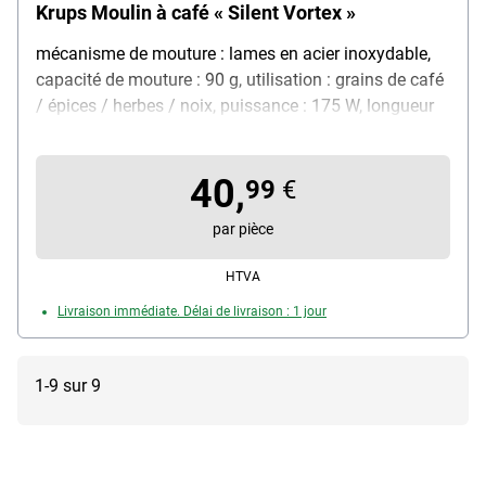
Krups Moulin à café « Silent Vortex »
mécanisme de mouture : lames en acier inoxydable,
capacité de mouture : 90 g, utilisation : grains de café
/ épices / herbes / noix, puissance : 175 W, longueur
du câble : 61 cm, caractéristiques : avec indicateur de
capacité / fonction « One Touch » / lavable au lave-
40,
vaisselle, poids : 980 g, couleur : orange / noir,
99
€
contenu de la livraison : moulin à café / couvercle de
par pièce
rangement / brosse de nettoyage
HTVA
Livraison immédiate. Délai de livraison : 1 jour
1-9 sur 9