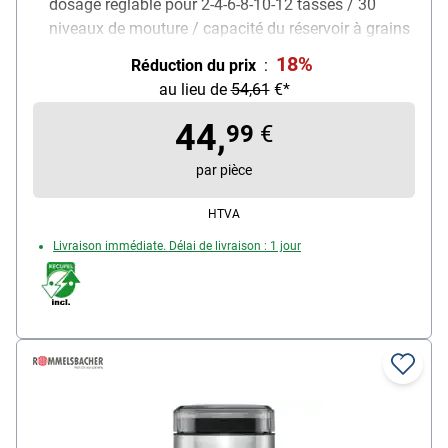
dosage réglable pour 2-4-6-8-10-12 tasses / 30
niveaux de mouture / capacité du réservoir à grains
240 g / bac à moutue amovible (130 g) / avec
18%
Réduction du prix
:
fermeture préservant l'arôme
au lieu de
54,61
€*
Puissance : 140 W
Particularités : arrêt automatique
44,
99
€
par pièce
HTVA
Livraison immédiate. Délai de livraison : 1 jour