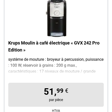
Krups Moulin à café électrique « GVX 242 Pro
Edition »
système de mouture : broyeur à percussion, puissance
: 100 W, réservoir à grains : 200 g max.,
caractéristiques : 17 niveaux de mouture / grande
ouverture de remplissage avec couvercle de sécurité,
matériau : acier inoxydable, fonction de sécurité : arrêt
51,
automatique, poids : 1,9 kg, couleur : argent / noir,
99
€
dimensions (L/P/H) : 27 / 16 / 27 cm, contenu de la
par pièce
livraison : moulin à café, mode d'emploi
HTVA