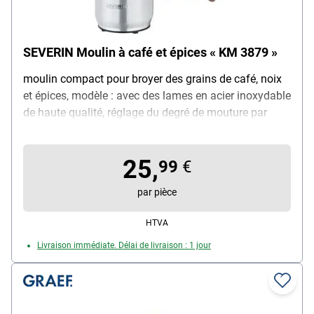
SEVERIN Moulin à café et épices « KM 3879 »
moulin compact pour broyer des grains de café, noix
et épices, modèle : avec des lames en acier inoxydable
de haute qualité, réglage du degré de mouture par
simple pression d'un bouton, fonctionnement
uniquement avec le couvercle (transparent), enrouleur
25,
de câble intégré, capacité : env. 50 g, puissance : 150
99
€
W, matériau : acier inoxydable, poids : 700 g, couleur :
par pièce
argent, dimensions (L/P/H) : 108 / 105 / 185 mm,
contenu de la livraison : 1 moulin à café et à épices
HTVA
Livraison immédiate. Délai de livraison : 1 jour