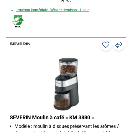
HTVA
contenu de la livraison : moulin à café / brosse de
Livraison immédiate. Délai de livraison : 1 jour
nettoyage / récipient à café moulu avec couvercle
anti-poussière / bec de remplissage / entonnoir /
porte-filtre petit et grand (Ø 60 mm / 70 mm)
SEVERIN Moulin à café « KM 3880 »
Modèle : moulin à disques préservant les arômes /