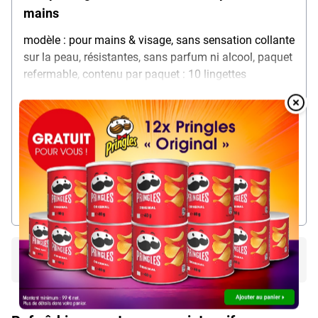
mains
modèle : pour mains & visage, sans sensation collante
sur la peau, résistantes, sans parfum ni alcool, paquet
refermable, contenu par paquet : 10 lingettes
Overlay
Over
1,
99
€
par paquet
HTVA
Livraison immédiate. Délai de livraison : 1 jour
1-4 sur 4