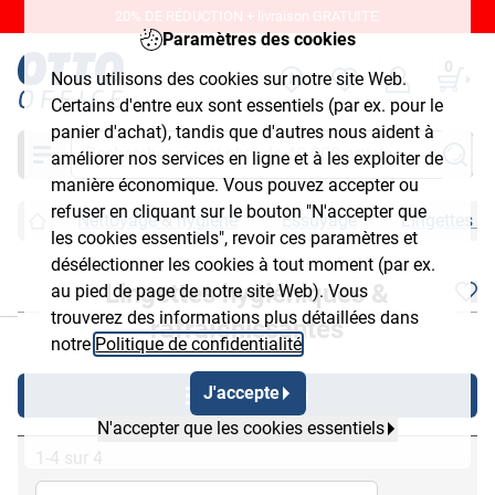
20% DE RÉDUCTION + livraison GRATUITE.
Paramètres des cookies
0
Nous utilisons des cookies sur notre site Web.
Certains d'entre eux sont essentiels (par ex. pour le
panier d'achat), tandis que d'autres nous aident à
Chercher
améliorer nos services en ligne et à les exploiter de
manière économique. Vous pouvez accepter ou
refuser en cliquant sur le bouton "N'accepter que
Nettoyage & hygiène
Essuyage
Lingettes h
les cookies essentiels", revoir ces paramètres et
désélectionner les cookies à tout moment (par ex.
Lingettes hygiéniques &
au pied de page de notre site Web). Vous
chließen
trouverez des informations plus détaillées dans
rafraîchissantes
notre
Politique de confidentialité
.
J'accepte
Afficher filtre
N'accepter que les cookies essentiels
1-4 sur 4