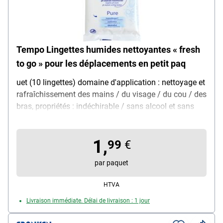
Tempo Lingettes humides nettoyantes « fresh
to go » pour les déplacements en petit paq
uet (10 lingettes) domaine d'application : nettoyage et
rafraîchissement des mains / du visage / du cou / des
bras, propriétés : indéchirable / sans alcool et sans
parfum / pH neutre / hypoallergénique, emballage :
refermable, dimensions de la lingette individuelle
1,
(L/H) : 15,5/19,5 cm, région de fabrication : Royaume-
99
€
Uni, certificats : certifié FSC®, contenu de la livraison :
par paquet
1 paquet de 10 lingettes
HTVA
Livraison immédiate. Délai de livraison : 1 jour