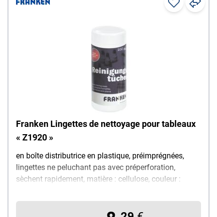
Franken Lingettes de nettoyage pour tableaux
« Z1920 »
en boîte distributrice en plastique, préimprégnées,
lingettes ne peluchant pas avec préperforation,
sèchent rapidement, matière : cellulose, couleur :
blanc, contenu par paquet : 100 pièces
29
€