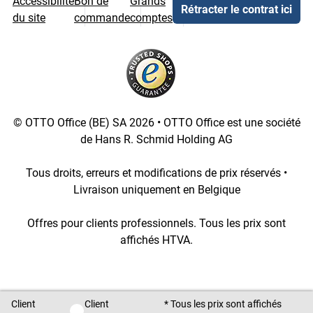
Accessibilité
Bon de
Grands
Rétracter le contrat ici
du site
commande
comptes
© OTTO Office (BE) SA 2026 • OTTO Office est une société
de Hans R. Schmid Holding AG
Tous droits, erreurs et modifications de prix réservés •
Livraison uniquement en Belgique
Offres pour clients professionnels. Tous les prix sont
affichés HTVA.
[3::w::58::::A11754C777]
Client
Client
* Tous les prix sont affichés
Client privé / Client professionnel