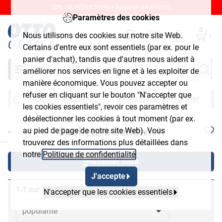
20% DE RÉDUCTION + livraison GRATUITE.
Paramètres des cookies
0
Nous utilisons des cookies sur notre site Web.
Certains d'entre eux sont essentiels (par ex. pour le
panier d'achat), tandis que d'autres nous aident à
Chercher
améliorer nos services en ligne et à les exploiter de
manière économique. Vous pouvez accepter ou
refuser en cliquant sur le bouton "N'accepter que
Cuisine & Catering
Emballages à emporter
les cookies essentiels", revoir ces paramètres et
désélectionner les cookies à tout moment (par ex.
Sachets à sandwich
au pied de page de notre site Web). Vous
chließen
trouverez des informations plus détaillées dans
notre
Politique de confidentialité
.
Afficher filtre
J'accepte
1-1 sur 1
N'accepter que les cookies essentiels