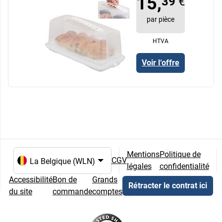
15,
39
€
par pièce
HTVA
Voir l‘offre
Mentions
Politique de
CGV
légales
confidentialité
Choix de la langue et du pays
Accessibilité
Bon de
Grands
Rétracter le contrat ici
du site
commande
comptes