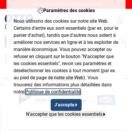
20% DE RÉDUCTION + livraison GRATUITE.
Paramètres des cookies
0
Nous utilisons des cookies sur notre site Web.
Certains d'entre eux sont essentiels (par ex. pour le
panier d'achat), tandis que d'autres nous aident à
Chercher
améliorer nos services en ligne et à les exploiter de
manière économique. Vous pouvez accepter ou
refuser en cliquant sur le bouton "N'accepter que
Cuisine & Catering
Pâtisserie
les cookies essentiels", revoir ces paramètres et
désélectionner les cookies à tout moment (par ex.
Pâtisserie
au pied de page de notre site Web). Vous
ermer
trouverez des informations plus détaillées dans
notre
Politique de confidentialité
.
J'accepte
N'accepter que les cookies essentiels