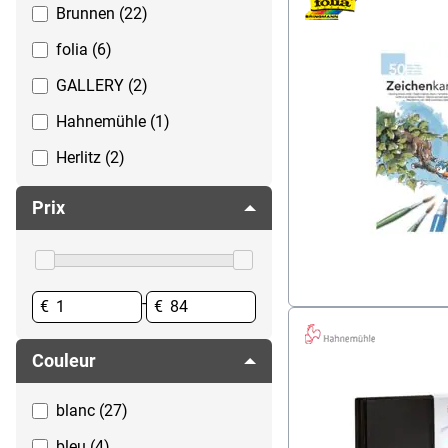
Brunnen (22)
folia (6)
GALLERY (2)
Hahnemühle (1)
Herlitz (2)
inFo (2)
Prix
Oxford (24)
-
€
€
Couleur
blanc (27)
bleu (4)