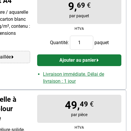
t A4
9,
69
€
re / aquarelle
par paquet
 carton blanc
g/m², contenu :
HTVA
mensions
Quantité:
paquet
aillée
Ajouter au panier
Livraison immédiate. Délai de
livraison : 1 jour
lle à
49,
49
€
lour
par pièce
e
HTVA
liure solide,