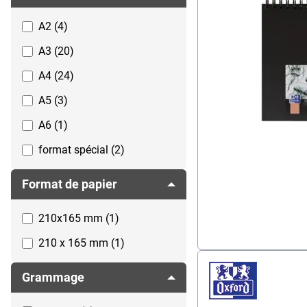
A2 (4)
A3 (20)
A4 (24)
A5 (3)
A6 (1)
format spécial (2)
Format de papier
210x165 mm (1)
210 x 165 mm (1)
Grammage