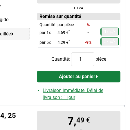
é
HTVA
Remise sur quantité
igide
Quantité
par pièce
%
1x
*
par 1x
4,69 €
-
aillée
5x
*
par 5x
4,29 €
-9%
Quantité:
pièce
Ajouter au panier
Livraison immédiate. Délai de
livraison : 1 jour
4, 25
7,
49
€