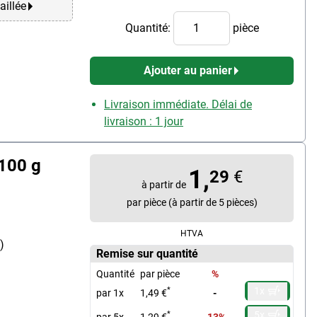
aillée
Quantité:
pièce
Ajouter au panier
Livraison immédiate. Délai de
livraison : 1 jour
 100 g
1,
29
€
à partir de
par pièce (à partir de 5 pièces)
HTVA
)
Remise sur quantité
Quantité
par pièce
%
1x
*
par 1x
1,49 €
-
5x
*
par 5x
1,29 €
-13%