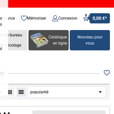
0
0,00 €
*
ux
Service
Mémoriser
Connexion
es
rs de bureau
Catalogue
Nouveau pour
en ligne
vous
de bricolage
nt
n
s :