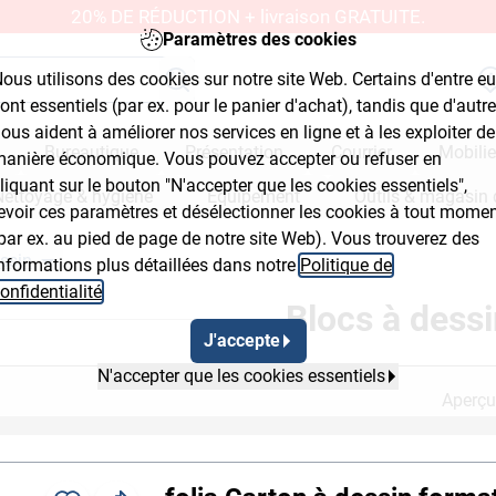
20% DE RÉDUCTION + livraison GRATUITE.
Paramètres des cookies
ous utilisons des cookies sur notre site Web. Certains d'entre e
ont essentiels (par ex. pour le panier d'achat), tandis que d'autr
ous aident à améliorer nos services en ligne et à les exploiter de
Bureautique
Présentation
Courrier
Mobilie
anière économique. Vous pouvez accepter ou refuser en
liquant sur le bouton "N'accepter que les cookies essentiels",
Nettoyage & hygiène
Équipement
Outils & magasin 
evoir ces paramètres et désélectionner les cookies à tout mome
par ex. au pied de page de notre site Web). Vous trouverez des
ssin
nformations plus détaillées dans notre
Politique de
ut Button 2
Breadcrumb Flyout Button 3
onfidentialité
.
Blocs à dessi
J'accepte
N'accepter que les cookies essentiels
Aperçu