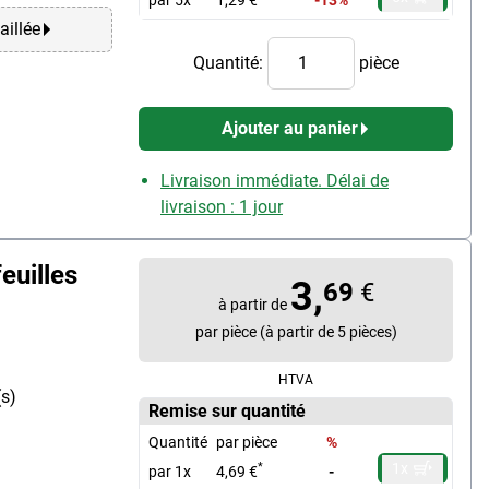
aillée
Quantité:
pièce
Ajouter au panier
Livraison immédiate. Délai de
livraison : 1 jour
euilles
3,
69
€
à partir de
par pièce (à partir de 5 pièces)
HTVA
(s)
Remise sur quantité
Quantité
par pièce
%
1x
*
par 1x
4,69 €
-