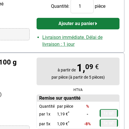
ré
Quantité:
pièce
Ajouter au panier
Livraison immédiate. Délai de
livraison : 1 jour
 100 g
1,
09
€
à partir de
par pièce (à partir de 5 pièces)
HTVA
)
Remise sur quantité
Quantité
par pièce
%
1x
*
par 1x
1,19 €
-
5x
*
par 5x
1,09 €
-8%