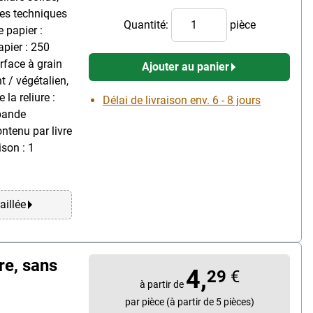
les techniques
Quantité:
pièce
e papier :
pier : 250
urface à grain
Ajouter au panier
t / végétalien,
la reliure :
Délai de livraison env. 6 - 8 jours
 bande
contenu par livre
ison : 1
aillée
re, sans
4,
29
€
à partir de
par pièce (à partir de 5 pièces)