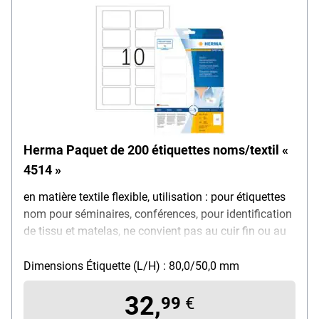
Herma Paquet de 200 étiquettes noms/textil «
4514 »
en matière textile flexible, utilisation : pour étiquettes
nom pour séminaires, conférences, pour identification
de tissu et matelas, ne convient pas au cuir fin ou au
tissu fin par ex. la soie, etc., adhésion sûre,
redécollable, coins arrondis, séparable
Dimensions Étiquette (L/H) : 80,0/50,0 mm
individuellement, imprimable avec imprimante laser et
32,
photocopieur (également couleur), alternative pratique
99
€
aux badges plastique, avec logiciel gratuit à