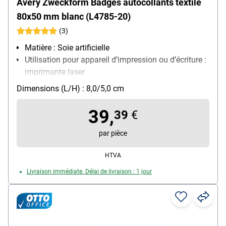
Avery Zweckform Badges autocollants textile
80x50 mm blanc (L4785-20)
(3)
Matière : Soie artificielle
Utilisation pour appareil d’impression ou d’écriture :
imprimante laser
Particularités : Pour les textiles résistants (ne
Dimensions (L/H) : 8,0/5,0 cm
convient pas à la soie, au velours, au cuir)
Quantité par paquet : 200 pièce(s)
39,
39
€
par pièce
HTVA
Livraison immédiate. Délai de livraison : 1 jour