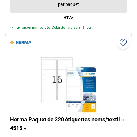
par paquet
télécharger, matière : soie d'acétate, couleur : blanc,
dimensions (LxH) : 80 x 50 mm
HTVA
Livraison immédiate. Délai de livraison : 1 jour
Herma Paquet de 320 étiquettes noms/textil «
4515 »