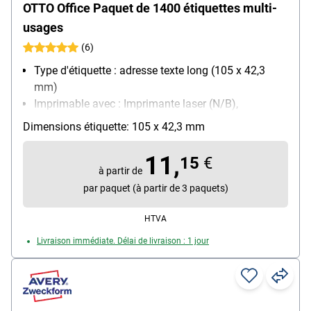
OTTO Office Paquet de 1400 étiquettes multi-
usages
(6)
Type d'étiquette : adresse texte long (105 x 42,3
mm)
Imprimable avec : Imprimante laser (N/B),
Imprimante laser (couleur), Photocopieur (N/B),
Dimensions étiquette: 105 x 42,3 mm
Photocopieur (couleur), Imprimante jet d’encre
(N/B), Imprimante jet d’encre (couleur)
11,
15
€
Propriété d’adhésion : permanente
à partir de
par paquet (à partir de 3 paquets)
HTVA
Livraison immédiate. Délai de livraison : 1 jour