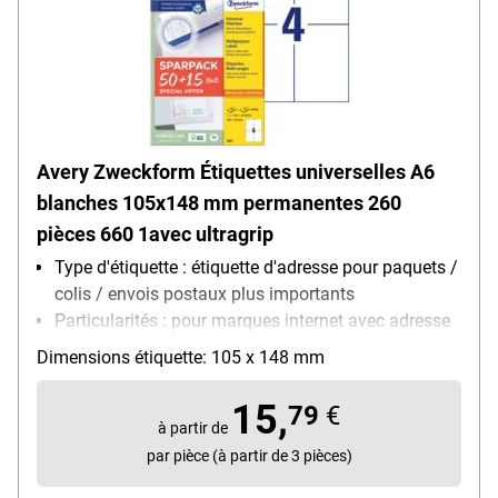
Avery Zweckform Étiquettes universelles A6
blanches 105x148 mm permanentes 260
pièces 660 1avec ultragrip
Type d'étiquette : étiquette d'adresse pour paquets /
colis / envois postaux plus importants
Particularités : pour marques internet avec adresse
(timbre électronique)
Dimensions étiquette: 105 x 148 mm
Imprimable avec : Imprimante laser (N/B),
Imprimante laser (couleur), Photocopieur (N/B),
15,
79
€
Photocopieur (couleur), Imprimante jet d’encre
à partir de
(N/B), Imprimante jet d’encre (couleur), Écriture
par pièce (à partir de 3 pièces)
manuelle