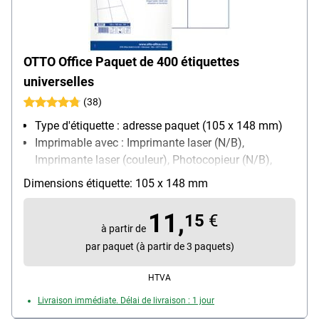
OTTO Office Paquet de 400 étiquettes
universelles
(38)
Type d'étiquette : adresse paquet (105 x 148 mm)
Imprimable avec : Imprimante laser (N/B),
Imprimante laser (couleur), Photocopieur (N/B),
Photocopieur (couleur), Imprimante jet d’encre
Dimensions étiquette: 105 x 148 mm
(N/B), Imprimante jet d’encre (couleur)
Propriété d’adhésion : permanente
11,
15
€
à partir de
par paquet (à partir de 3 paquets)
HTVA
Livraison immédiate. Délai de livraison : 1 jour