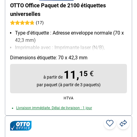
OTTO Office Paquet de 2100 étiquettes
universelles
(17)
Type d'étiquette : Adresse enveloppe normale (70 x
42,3 mm)
Imprimable avec : Imprimante laser (N/B),
Imprimante laser (couleur), Photocopieur (N/B),
Dimensions étiquette: 70 x 42,3 mm
Photocopieur (couleur), Imprimante jet d’encre
(N/B), Imprimante jet d’encre (couleur)
11,
15
€
Propriété d’adhésion : permanente
à partir de
par paquet (à partir de 3 paquets)
HTVA
Livraison immédiate. Délai de livraison : 1 jour