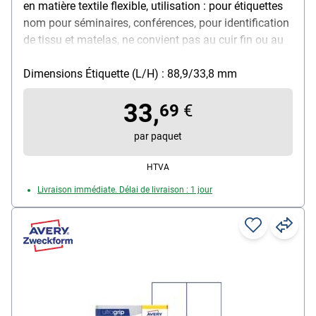
en matière textile flexible, utilisation : pour étiquettes
nom pour séminaires, conférences, pour identification
de tissu et matelas, ne convient pas au cuir fin ou au
tissu fin par ex. la soie, etc., adhésion sûre,
redécollable, coins arrondis, séparable
Dimensions Étiquette (L/H) : 88,9/33,8 mm
individuellement, imprimable avec imprimante laser et
33,
photocopieur (également couleur), ne conviennent pas
69
€
aux imprimantes jet d'encre, alternative pratique aux
par paquet
badges plastique, avec logiciel gratuit à télécharger,
matière : soie d'acétate, couleur : blanc, dimensions
HTVA
(LxH) : 88,9 x 33,8 mm
Livraison immédiate. Délai de livraison : 1 jour