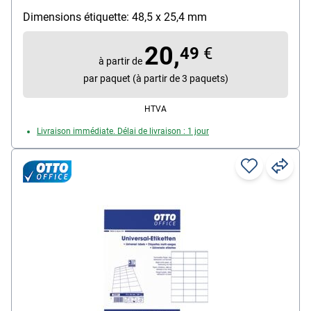
Imprimable avec : Imprimante laser (N/B),
Dimensions étiquette: 48,5 x 25,4 mm
Imprimante laser (couleur), Photocopieur (N/B),
Photocopieur (couleur), Imprimante jet d’encre
20,
49
€
(N/B), Imprimante jet d’encre (couleur)
à partir de
Propriété d’adhésion : permanente
par paquet (à partir de 3 paquets)
HTVA
Livraison immédiate. Délai de livraison : 1 jour