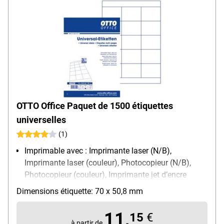
OTTO Office Paquet de 1500 étiquettes
universelles
(1)
Imprimable avec : Imprimante laser (N/B),
Imprimante laser (couleur), Photocopieur (N/B),
Photocopieur (couleur), Imprimante jet d’encre
(N/B), Imprimante jet d’encre (couleur)
Dimensions étiquette: 70 x 50,8 mm
Propriété d’adhésion : permanente
11,
15
€
à partir de