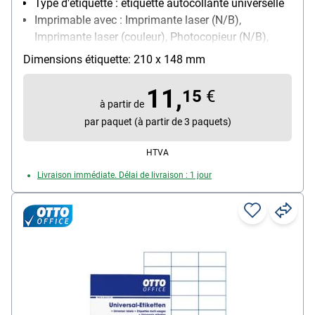
Type d'étiquette : étiquette autocollante universelle
Imprimable avec : Imprimante laser (N/B),
Imprimante laser (couleur), Photocopieur (N/B),
Photocopieur (couleur), Imprimante jet d’encre
Dimensions étiquette: 210 x 148 mm
(N/B), Imprimante jet d’encre (couleur)
Propriété d’adhésion : permanente
11,
15
€
à partir de
par paquet (à partir de 3 paquets)
HTVA
Livraison immédiate. Délai de livraison : 1 jour