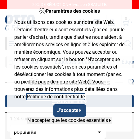
20% DE RÉDUCTION + livraison GRATUITE.
Paramètres des cookies
0
Nous utilisons des cookies sur notre site Web.
Certains d'entre eux sont essentiels (par ex. pour le
panier d'achat), tandis que d'autres nous aident à
Chercher
améliorer nos services en ligne et à les exploiter de
manière économique. Vous pouvez accepter ou
refuser en cliquant sur le bouton "N'accepter que
Papeterie
Étiquettes & autocollants
Étiquet
les cookies essentiels", revoir ces paramètres et
désélectionner les cookies à tout moment (par ex.
Étiquettes autocollantes
au pied de page de notre site Web). Vous
chließen
trouverez des informations plus détaillées dans
notre
Politique de confidentialité
.
Afficher filtre
J'accepte
1-24 sur 290
N'accepter que les cookies essentiels