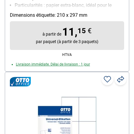
Particularités : papier extra-blanc, idéal pour le
marquage ou l'adressage
Dimensions étiquette: 210 x 297 mm
Imprimable avec : Imprimante laser (N/B),
Imprimante laser (couleur), Photocopieur (N/B),
11,
15
€
Photocopieur (couleur), Imprimante jet d’encre
à partir de
(N/B), Imprimante jet d’encre (couleur)
par paquet (à partir de 3 paquets)
Propriété d’adhésion : permanente
HTVA
Livraison immédiate. Délai de livraison : 1 jour