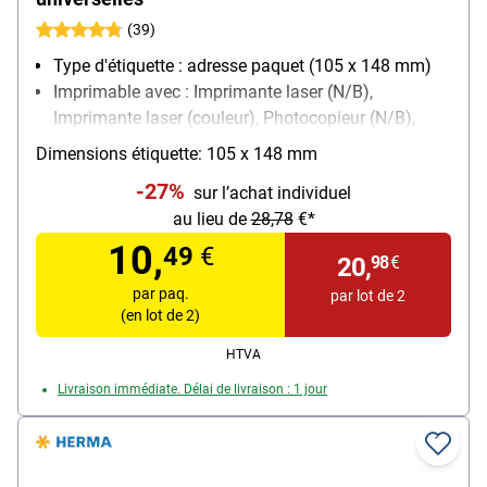
(39)
Type d'étiquette : adresse paquet (105 x 148 mm)
Imprimable avec : Imprimante laser (N/B),
Imprimante laser (couleur), Photocopieur (N/B),
Photocopieur (couleur), Imprimante jet d’encre
Dimensions étiquette: 105 x 148 mm
(N/B), Imprimante jet d’encre (couleur)
-27%
sur l’achat individuel
Propriété d’adhésion : permanente
au lieu de
28,78
€*
10,
49
€
20,
98
€
par paq.
par lot de 2
(en lot de 2)
HTVA
Livraison immédiate. Délai de livraison : 1 jour