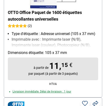
OTTO Office Paquet de 1600 étiquettes
autocollantes universelles
(2)
Type d'étiquette : Adresse universel (105 x 37 mm)
Imprimable avec : Imprimante laser (N/B),
Imprimante laser (couleur), Photocopieur (N/B),
Photocopieur (couleur), Imprimante jet d’encre
Dimensions étiquette: 105 x 37 mm
(N/B), Imprimante jet d’encre (couleur)
Propriété d’adhésion : permanente
11,
15
€
à partir de
par paquet (à partir de 3 paquets)
HTVA
Livraison immédiate. Délai de livraison : 1 jour