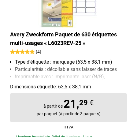
Avery Zweckform Paquet de 630 étiquettes
multi-usages « L6023REV-25 »
(4)
Type d'étiquette : marquage (63,5 x 38,1 mm)
Particularités : décollable sans laisser de traces
Imprimable avec : Imprimante laser (N/B),
Imprimante laser (couleur), Photocopieur (N/B),
Dimensions étiquette: 63,5 x 38,1 mm
Photocopieur (couleur), Imprimante jet d’encre
(N/B), Imprimante jet d’encre (couleur)
21,
29
€
Propriété d’adhésion : redécollable
à partir de
par paquet (à partir de 3 paquets)
HTVA
Livraison immédiate. Délai de livraison : 1 jour