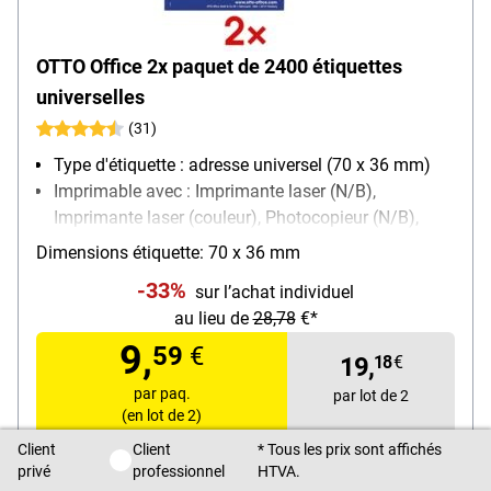
OTTO Office 2x paquet de 2400 étiquettes
universelles
(31)
Type d'étiquette : adresse universel (70 x 36 mm)
Imprimable avec : Imprimante laser (N/B),
Imprimante laser (couleur), Photocopieur (N/B),
Photocopieur (couleur), Imprimante jet d’encre
Dimensions étiquette: 70 x 36 mm
(N/B), Imprimante jet d’encre (couleur)
-33%
sur l’achat individuel
Propriété d’adhésion : permanente
au lieu de
28,78
€*
9,
59
€
19,
18
€
par paq.
par lot de 2
(en lot de 2)
Client
Client
* Tous les prix sont affichés
HTVA
Client privé / Client professionnel
privé
professionnel
HTVA.
Livraison immédiate. Délai de livraison : 1 jour