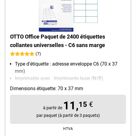
OTTO Office Paquet de 2400 étiquettes
collantes universelles - C6 sans marge
(7)
Type d'étiquette : adresse enveloppe C6 (70 x 37
mm)
Imprimable avec : Imprimante laser (N/B),
Imprimante laser (couleur), Photocopieur (N/B),
Dimensions étiquette: 70 x 37 mm
Photocopieur (couleur), Imprimante jet d’encre
(N/B), Imprimante jet d’encre (couleur)
11,
15
€
Propriété d’adhésion : permanente
à partir de
par paquet (à partir de 3 paquets)
HTVA