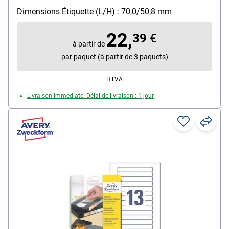
imprimantes jet d'encre (N/B), laser (N/B et couleur)
Dimensions Étiquette (L/H) : 70,0/50,8 mm
et photocopieuses (N/B)
Particularités : décollable sans laisser de traces,
22,
39
€
avec perforation de sécurité
à partir de
Type d'adhérence : adhésif et redécollable
par paquet (à partir de 3 paquets)
Avec aide de séparation : Non
HTVA
Livraison immédiate. Délai de livraison : 1 jour