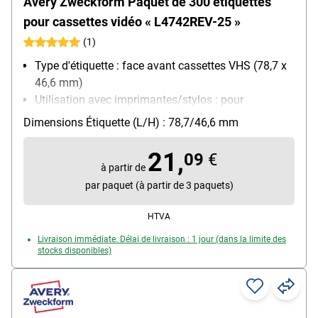
Avery Zweckform Paquet de 300 étiquettes
pour cassettes vidéo « L4742REV-25 »
(1)
Type d'étiquette : face avant cassettes VHS (78,7 x
46,6 mm)
Utilisation avec imprimantes/stylos : pour
imprimantes jet d'encre (N/B), laser (N/B et couleur)
Dimensions Étiquette (L/H) : 78,7/46,6 mm
et photocopieuses (N/B)
Particularités : décollable sans laisser de traces
21,
09
€
Type d'adhérence : adhésif et redécollable
à partir de
Avec aide de séparation : Non
par paquet (à partir de 3 paquets)
HTVA
Livraison immédiate. Délai de livraison : 1 jour (dans la limite des
stocks disponibles)