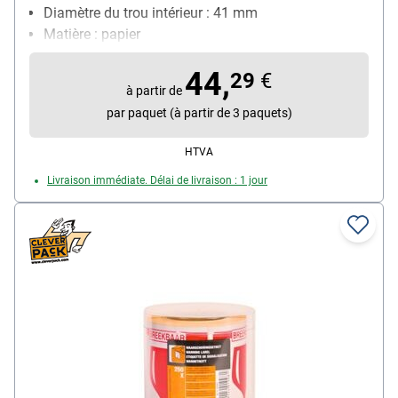
Diamètre du trou intérieur : 41 mm
Matière : papier
Utilisation avec imprimantes/stylos : pour
44,
imprimantes jet d'encre (N/B), laser (N/B et couleur)
29
€
à partir de
et photocopieuses (N/B)
par paquet (à partir de 3 paquets)
Particularités : avec languettes de manipulation
pratiques, opaques, pour recouvrir les inscriptions
HTVA
déjà existantes
Livraison immédiate. Délai de livraison : 1 jour