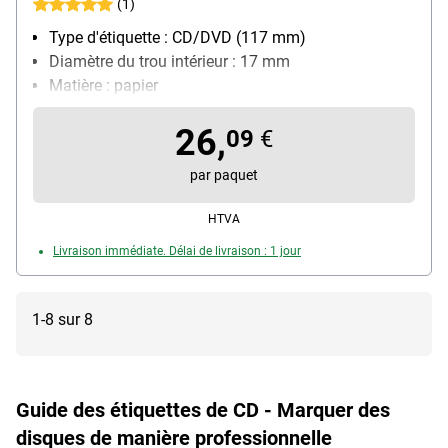
(1)
Type d'étiquette : CD/DVD (117 mm)
Diamètre du trou intérieur : 17 mm
Matière : papier
Utilisation avec imprimantes/stylos : pour
26,
imprimantes jet d'encre (N/B), laser (N/B et couleur)
09
€
et photocopieuses (N/B)
par paquet
Particularités : avec languettes de manipulation
pratiques, opaques, pour recouvrir les inscriptions
HTVA
déjà existantes
Livraison immédiate. Délai de livraison : 1 jour
1-8 sur 8
Guide des étiquettes de CD - Marquer des
disques de manière professionnelle