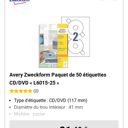
Avery Zweckform Paquet de 50 étiquettes
CD/DVD « L6015-25 »
(2)
Type d'étiquette : CD/DVD (117 mm)
Diamètre du trou intérieur : 41 mm
Matière : papier
Utilisation avec imprimantes/stylos : pour
imprimantes jet d'encre (N/B), laser (N/B et couleur)