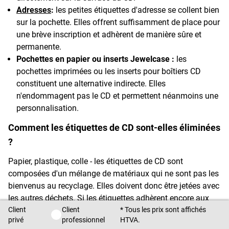
Adresses
:
les petites étiquettes d'adresse se collent bien
sur la pochette. Elles offrent suffisamment de place pour
une brève inscription et adhèrent de manière sûre et
permanente.
Pochettes en papier ou inserts Jewelcase :
les
pochettes imprimées ou les inserts pour boîtiers CD
constituent une alternative indirecte. Elles
n'endommagent pas le CD et permettent néanmoins une
personnalisation.
Comment les étiquettes de CD sont-elles éliminées
?
Papier, plastique, colle - les étiquettes de CD sont
composées d'un mélange de matériaux qui ne sont pas les
bienvenus au recyclage. Elles doivent donc être jetées avec
les autres déchets. Si les étiquettes adhèrent encore aux
Client
Client
* Tous les prix sont affichés
CD, ceux-ci peuvent être jetés dans la poubelle de
Client privé / Client professionnel
privé
professionnel
HTVA.
recyclage, même si cette forme d'élimination n'est pas tout