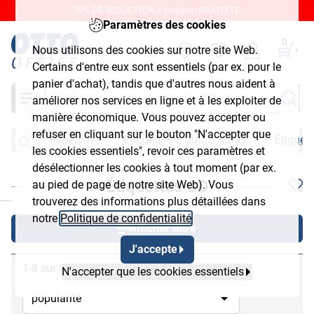
20% DE RÉDUCTION + livraison GRATUITE.
Paramètres des cookies
0
Nous utilisons des cookies sur notre site Web.
Certains d'entre eux sont essentiels (par ex. pour le
panier d'achat), tandis que d'autres nous aident à
Chercher
améliorer nos services en ligne et à les exploiter de
manière économique. Vous pouvez accepter ou
refuser en cliquant sur le bouton "N'accepter que
Papeterie
Étiquettes & autocollants
Étiquet
les cookies essentiels", revoir ces paramètres et
désélectionner les cookies à tout moment (par ex.
Étiquettes CD
au pied de page de notre site Web). Vous
chließen
trouverez des informations plus détaillées dans
notre
Politique de confidentialité
.
Afficher filtre
J'accepte
1-8 sur 8
N'accepter que les cookies essentiels