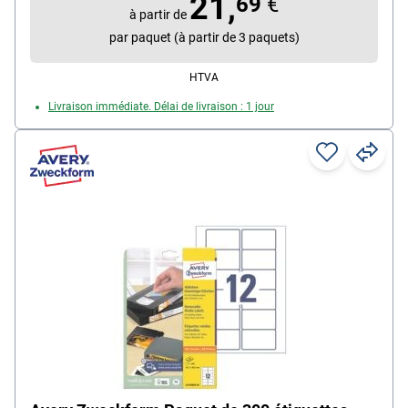
21,
69
€
à partir de
et photocopieuses (N/B)
par paquet (à partir de 3 paquets)
Particularités : avec aide centrage, opaque, pour
recouvrir les inscriptions déjà existantes
HTVA
Livraison immédiate. Délai de livraison : 1 jour