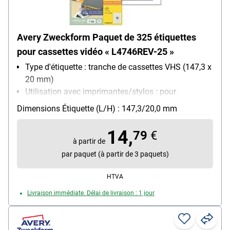
Avery Zweckform Paquet de 325 étiquettes
pour cassettes vidéo « L4746REV-25 »
Type d'étiquette : tranche de cassettes VHS (147,3 x
20 mm)
Utilisation avec imprimantes/stylos : pour
imprimantes jet d'encre (N/B), laser (N/B et couleur)
Dimensions Étiquette (L/H) : 147,3/20,0 mm
et photocopieuses (N/B)
Particularités : décollable sans laisser de traces
14,
79
€
Type d'adhérence : adhésif et redécollable
à partir de
Avec aide de séparation : Non
par paquet (à partir de 3 paquets)
HTVA
Livraison immédiate. Délai de livraison : 1 jour