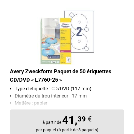
Avery Zweckform Paquet de 50 étiquettes
CD/DVD « L7760-25 »
Type d'étiquette : CD/DVD (117 mm)
Diamètre du trou intérieur : 17 mm
Matière : papier
Utilisation avec imprimantes/stylos : pour
41,
imprimante laser N&B/couleur
39
€
à partir de
Particularités : avec languettes de manipulation
par paquet (à partir de 3 paquets)
pratiques, opaques, pour recouvrir les inscriptions