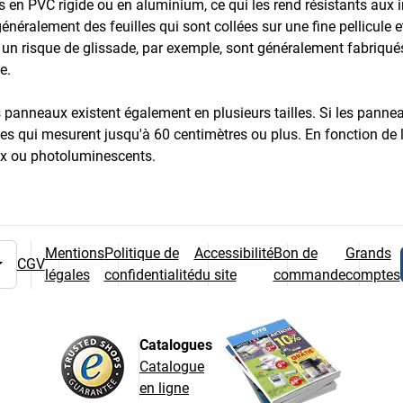
 en PVC rigide ou en aluminium, ce qui les rend résistants aux 
généralement des feuilles qui sont collées sur une fine pellicul
 un risque de glissade, par exemple, sont généralement fabriqués
e.
s panneaux existent également en plusieurs tailles. Si les pannea
s qui mesurent jusqu'à 60 centimètres ou plus. En fonction de la z
x ou photoluminescents.
Mentions
Politique de
Accessibilité
Bon de
Grands
CGV
légales
confidentialité
du site
commande
comptes
 pays
Catalogues
Catalogue
en ligne