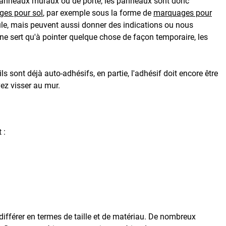
 panneaux muraux ou de porte, les panneaux sont donc
es pour sol
, par exemple sous la forme de
marquages pour
cule, mais peuvent aussi donner des indications ou nous
ne sert qu'à pointer quelque chose de façon temporaire, les
s sont déjà auto-adhésifs, en partie, l'adhésif doit encore être
z visser au mur.
 :
ifférer en termes de taille et de matériau. De nombreux