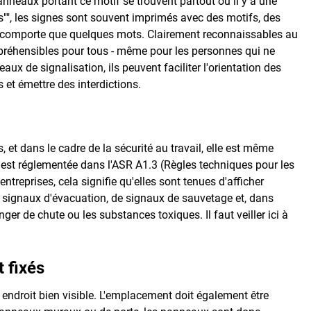
anneaux portant ce motif se trouvent partout où il y a une
s"", les signes sont souvent imprimés avec des motifs, des
ne comporte que quelques mots. Clairement reconnaissables au
préhensibles pour tous - même pour les personnes qui ne
ux de signalisation, ils peuvent faciliter l'orientation des
s et émettre des interdictions.
 et dans le cadre de la sécurité au travail, elle est même
st réglementée dans l'ASR A1.3 (Règles techniques pour les
ntreprises, cela signifie qu'elles sont tenues d'afficher
 de signaux d'évacuation, de signaux de sauvetage et, dans
er de chute ou les substances toxiques. Il faut veiller ici à
t fixés
un endroit bien visible. L'emplacement doit également être