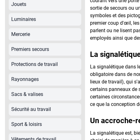
courant vers une porte 
Jouets
sortie de secours ou u
symboles et des pictog
Luminaires
premier coup d'œil, le
parlent ou ne lisent pa
Mercerie
employés ainsi que des 
Premiers secours
La signalétique
Protections de travail
La signalétique dans le
obligatoire dans de n
Rayonnages
lieux de travail), qui 
certains panneaux de sé
Sacs & valises
certaines circonstances
ce que la conception 
Sécurité au travail
Un accroche-reg
Sport & loisirs
La signalétique est, bi
Vêtements de travail