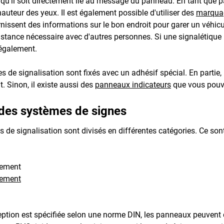
 qu'il soit directement lié au message du panneau. En tant que
uteur des yeux. Il est également possible d'utiliser des
marquag
urnissent des informations sur le bon endroit pour garer un véhi
distance nécessaire avec d'autres personnes. Si une signalétique 
également.
 de signalisation sont fixés avec un adhésif spécial. En partie, il
 Sinon, il existe aussi des
panneaux indicateurs
que vous pouve
 des systèmes de signes
 de signalisation sont divisés en différentes catégories. Ce sont
sement
sement
tion est spécifiée selon une norme DIN, les panneaux peuvent d