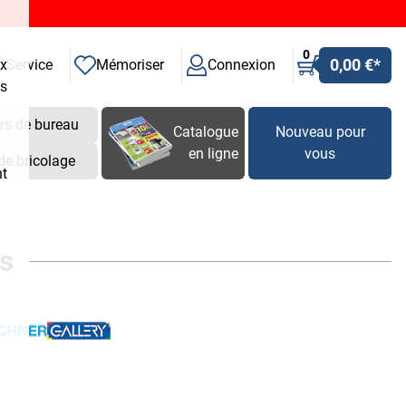
0
0,00 €
*
ux
Service
Mémoriser
Connexion
es
rs de bureau
Catalogue
Nouveau pour
en ligne
vous
de bricolage
nt
s