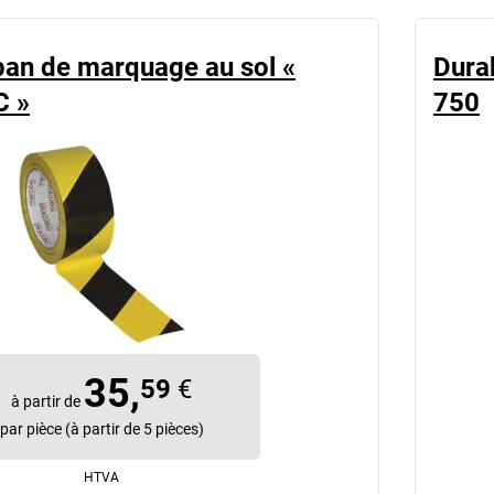
an de marquage au sol «
Dura
C »
750
35,
59
€
à partir de
par pièce (à partir de 5 pièces)
HTVA