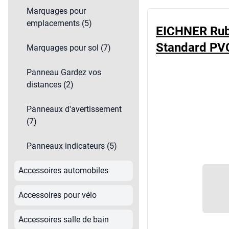
Équipement des pièces &
Marquages pour
bâtiments
emplacements (5)
EICHNER Rub
Idées cadeaux
Standard PV
Marquages pour sol (7)
Insonorisation bureau
Jouets
Panneau Gardez vos
Luminaires
distances (2)
Mercerie
Premiers secours
Panneaux d'avertissement
(7)
Protections de travail
Rayonnages
Panneaux indicateurs (5)
Sacs & valises
Sécurité au travail
Accessoires automobiles
Sport & loisirs
Accessoires pour vélo
Vêtements de travail
Vêtements jetables
Accessoires salle de bain
Volets & stores