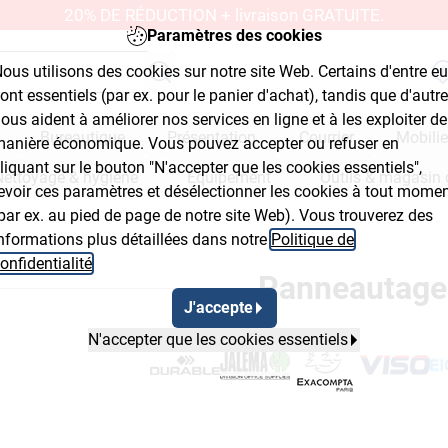
20% DE RÉDUCTION + livraison GRATUITE.
Paramètres des cookies
ous utilisons des cookies sur notre site Web. Certains d'entre e
ont essentiels (par ex. pour le panier d'achat), tandis que d'autr
ous aident à améliorer nos services en ligne et à les exploiter de
Bureautique
Présentation
Courrier
Mobilie
anière économique. Vous pouvez accepter ou refuser en
liquant sur le bouton "N'accepter que les cookies essentiels",
Nettoyage & hygiène
Équipement
Outils & magasin 
evoir ces paramètres et désélectionner les cookies à tout mome
par ex. au pied de page de notre site Web). Vous trouverez des
nformations plus détaillées dans notre
Politique de
Button 2
onfidentialité
.
Panneautage
J'accepte
N'accepter que les cookies essentiels