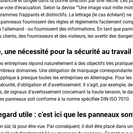
blanche et dirigée dans la bonne direction par une flèche. Les p
ne voie d'évacuation. Selon la devise ""Une image vaut mille mot
rammes frappants et distinctifs. Le lettrage (le cas échéant) 
s panneaux fournissent des règles et règlements facilement com
s l'allemand - ou fournissent des informations. En tant que pannea
clients, des fournisseurs et des visiteurs, les avertir des danger
, une nécessité pour la sécurité au travail
s entreprises répond naturellement à des objectifs très pratiques,
ombreux domaines. Une obligation de marquage correspondante e
s'applique à presque toutes les entreprises en Allemagne. Pour les e
curité, d'obligation et d'avertissement. Il s'agit, par exemple,
, de signaux d'avertissement concernant la haute tension, le dang
des panneaux soit conforme à la norme spécifiée DIN ISO 7010.
ard utile : c'est ici que les panneaux son
en sûr, là pour être vue. Par conséquent, il doit être placé dans 