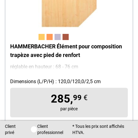
HAMMERBACHER Élément pour composition
trapèze avec pied de renfort
réglable en hauteur : 68 - 76 cm
Dimensions (L/P/H) : 120,0/120,0/2,5 cm
285,
99
€
par pièce
HTVA
Client
Client
* Tous les prix sont affichés
Client privé / Client professionnel
Livraison directe par service de colis, env. 7 - 14 jours délai de
privé
professionnel
HTVA.
livraison